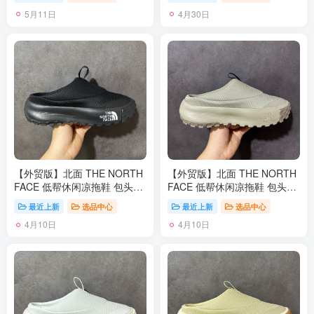
45
36 36.5 37.5 38 38.5 39 40
5月11日
4月30日
【外贸版】北面 THE NORTH
【外贸版】北面 THE NORTH
FACE 低帮休闲凉拖鞋 包头拖
FACE 低帮休闲凉拖鞋 包头拖
鞋 毛毛虫一脚蹬 休闲半拖拖
鞋 毛毛虫一脚蹬 休闲半拖拖
最近上新
选品中心
最近上新
选品中心
鞋 复古百搭厚底增高运动板鞋
鞋 复古百搭厚底增高运动板鞋
4月10日
4月10日
居家室内外一脚蹬休闲面包鞋
居家室内外一脚蹬休闲面包鞋
采用尼龙帆布鞋面材质#外置
采用尼龙帆布鞋面材质#外置
轻量PU鞋底 类型：男女鞋 尺
轻量PU鞋底 类型：男女鞋 尺
码：36-45含半码
码：36-45含半码