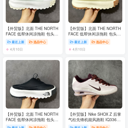
【外贸版】北面 THE NORTH
【外贸版】北面 THE NORTH
FACE 低帮休闲凉拖鞋 包头拖
FACE 低帮休闲凉拖鞋 包头拖
鞋 毛毛虫一脚蹬 休闲半拖拖
鞋 毛毛虫一脚蹬 休闲半拖拖
最近上新
选品中心
最近上新
选品中心
鞋 复古百搭厚底增高运动板鞋
鞋 复古百搭厚底增高运动板鞋
4月10日
4月10日
居家室内外一脚蹬休闲面包鞋
居家室内外一脚蹬休闲面包鞋
采用尼龙帆布鞋面材质#外置
采用尼龙帆布鞋面材质#外置
轻量PU鞋底 类型：男女鞋 尺
轻量PU鞋底 类型：男女鞋 尺
码：36-45含半码
码：36-45含半码
【外贸版】北面 THE NORTH
【外贸版】Nike SHOX Z 后掌
FACE 低帮休闲凉拖鞋 包头拖
气柱先锋机能风跑鞋 IQ3364-
鞋 毛毛虫一脚蹬 休闲半拖拖
627 Nike Shox Z搭载了Nike标
最近上新
选品中心
最近上新
选品中心