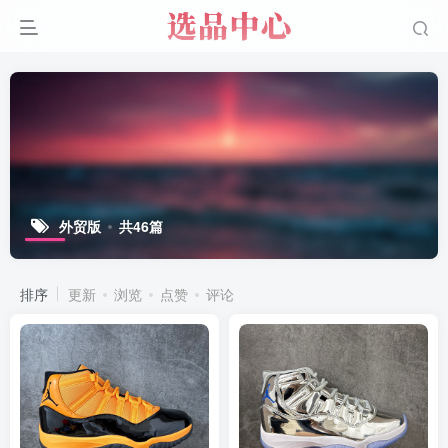
外贸版
共46篇
排序
更新
浏览
点赞
评论