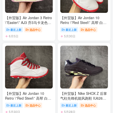
40.5 41 42 42.5 43 44 44.5
织唛上，Nike Air 标识以柔和
45 46 47.5 48.5
婴儿粉呈现，延续整鞋春日浅
色系主题。 尺码：36 36.5
【外贸版】Air Jordan 3 Retro
【外贸版】Air Jordan 10
37.5 38 38.5 39 40 40.5 41
\”Easter\” AJ3 乔3马卡龙色系
Retro \”Red Steel\” 高帮 白红
42 42.5 43 44 44.5 45 46
IF4396-100 #通体采用纯白皮
色 AJ10 乔丹10代 高邦 白红
47.5
最近上新
选品中心
最近上新
选品中心
革打造，辅以浅绿、柔蓝、淡
色 乔丹篮球鞋系列 鞋身整体
6月5日
5月30日
紫、婴儿粉等马卡龙色系点
以红色为主色调，搭配白色框
缀。奶白色中底收尾成型，丰
架覆盖层，细节处的红色内
富视觉层次，提升质感表现。
衬、外底花纹融入白红色进行
整双鞋色调柔和克制、搭配协
点缀，后跟的Jumpzman
调，不浮夸却氛围感十足。经
Logo红色刺绣呈现，最后用红
典爆裂纹由刺绣工艺替代传统
色的鞋舌和中底，让整双鞋显
压纹材质。光面皮革之上，以
得沉稳；鞋舌上刻有立体Air
刺绣线条勾勒出更简洁、近似
Jordan 23字样，外底上硕大
迷彩的视觉效果。半透明后跟
的Jumpmman Logo辅以白色
织唛上，Nike Air 标识以柔和
妆点，整双鞋子最大的特点是
婴儿粉呈现，延续整鞋春日浅
在鞋底，球鞋外底用文字记录
色系主题。 尺码：36 36.5
了MJ自1985至1994十年间取
【外贸版】Air Jordan 10
【外贸版】Nike SHOX Z 后掌
37.5 38 38.5 39 40 40.5 41
得的成就和荣誉，所谓是充满
Retro \”Red Steel\” 高帮 白红
气柱先锋机能风跑鞋 IU6262-
42 42.5 43 44 44.5 45 46
纪念意义的一双球鞋。 货号：
色 AJ10 乔丹10代 高邦 白红
666 Nike Shox Z搭载了Nike标
47.5
310805-161 尺码：40-47.5
最近上新
选品中心
最近上新
选品中心
色 乔丹篮球鞋系列 鞋身整体
志性的Shox缓震科技 后跟的
5月30日
5月28日
以红色为主色调，搭配白色框
气柱能有效吸收冲击能量提供