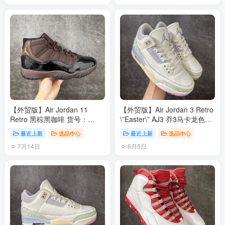
撑 水晶大底正确色度色泽 原
撑 水晶大底正确色度色泽 原
楦原数据刺绣 原厂车缝走线及
楦原数据刺绣 原厂车缝走线及
对位 毫厘不差 飞人logo采用原
对位 毫厘不差 飞人logo采用原
数据电脑刺绣 原装正品碳纤维
数据电脑刺绣 原装正品碳纤维
真实碳板 增强抗扭 原内标 原
真实碳板 增强抗扭 原内标 原
盒标 正确官方原盒 原厂防氧
盒标 正确官方原盒 原厂防氧
化水晶外底 原厂配套厂全掌
化水晶外底 原厂配套厂全掌
solo气垫 尺码：40 40.5 41 42
solo气垫 尺码：40 40.5 41 42
42.5 43 44 44.5 45 46 47.5
42.5 43 44 44.5 45 46 47.5
48.5
48.5
【外贸版】Air Jordan 11
【外贸版】Air Jordan 3 Retro
Retro 黑棕黑咖啡 货号：
\”Easter\” AJ3 乔3马卡龙色系
CT8012-200 原楦原档案数据
IF4396-100 #通体采用纯白皮
最近上新
选品中心
最近上新
选品中心
开模打造 原厂中底拉帮钢印
革打造，辅以浅绿、柔蓝、淡
7月14日
6月5日
原厂漆皮 防冻不开裂 头层皮
紫、婴儿粉等马卡龙色系点
料 原装鞋撑 水晶大底正确色
缀。奶白色中底收尾成型，丰
度色泽 原楦原数据刺绣 原厂
富视觉层次，提升质感表现。
车缝走线及对位 毫厘不差 飞
整双鞋色调柔和克制、搭配协
人logo采用原数据电脑刺绣 原
调，不浮夸却氛围感十足。经
装正品碳纤维真实碳板 增强抗
典爆裂纹由刺绣工艺替代传统
扭 原内标 原盒标 正确官方原
压纹材质。光面皮革之上，以
盒 原厂防氧化水晶外底 原厂
刺绣线条勾勒出更简洁、近似
配套厂全掌solo气垫 尺码：40
迷彩的视觉效果。半透明后跟