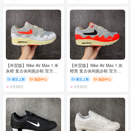
架覆盖层，细节处的红色内
良好的缓震效果 采用轻盈透气
衬、外底花纹融入白红色进行
的材质制作鞋面能确保脚部保
点缀，后跟的Jumpzman
持干爽舒适 贴合脚部曲线 带
Logo红色刺绣呈现，最后用红
来舒适的包裹感 “猫跟”设计不
色的鞋舌和中底，让整双鞋显
仅提升了时尚感 还增强了穿着
得沉稳；鞋舌上刻有立体Air
时的稳定性 使脚部在行走或运
Jordan 23字样，外底上硕大
动过程中能保持平衡 尺码：
的Jumpmman Logo辅以白色
36 36.5 37.5 38 38.5 39 40
妆点，整双鞋子最大的特点是
40.5 41
在鞋底，球鞋外底用文字记录
了MJ自1985至1994十年间取
【外贸版】Nike Air Max 1 米
【外贸版】Nike Air Max 1 灰
得的成就和荣誉，所谓是充满
灰橙 复古休闲跑步鞋 官方同
橙黑 复古休闲跑步鞋 官方同
纪念意义的一双球鞋。 货号：
步上架 真标原盒 原底原面 正
步上架 真标原盒 原底原面 正
310805-161 尺码：40-47.5
最近上新
选品中心
最近上新
选品中心
确版型 原版开发 精准细节 市
确版型 原版开发 精准细节 市
5月26日
5月25日
面最高版本 货号：II7055-100
面最高版本 货号：II7055-800
尺码：36 36.5 37.5 38 38.5
尺码：36 36.5 37.5 38 38.5
39 40 40.5 41 42 42.5 43 44
39 40 40.5 41 42 42.5 43 44
45 46 46.5 47.5
45 46 46.5 47.5