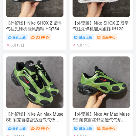
【外贸版】Nike SHOX Z 后掌
【外贸版】Nike SHOX Z 后掌
气柱先锋机能风跑鞋 HQ7541-
气柱先锋机能风跑鞋 IR1222-
001 Nike Shox Z搭载了Nike标
100 Nike Shox Z搭载了Nike标
最近上新
选品中心
最近上新
选品中心
志性的Shox缓震科技 后跟的
志性的Shox缓震科技 后跟的
5月13日
5月11日
气柱能有效吸收冲击能量提供
气柱能有效吸收冲击能量提供
良好的缓震效果 采用轻盈透气
良好的缓震效果 采用轻盈透气
的材质制作鞋面能确保脚部保
的材质制作鞋面能确保脚部保
持干爽舒适 贴合脚部曲线 带
持干爽舒适 贴合脚部曲线 带
来舒适的包裹感 “猫跟”设计不
来舒适的包裹感 “猫跟”设计不
仅提升了时尚感 还增强了穿着
仅提升了时尚感 还增强了穿着
时的稳定性 使脚部在行走或运
时的稳定性 使脚部在行走或运
动过程中能保持平衡 尺码：
动过程中能保持平衡 尺码：
36 36.5 37.5 38 38.5 39 40
36 36.5 37.5 38 38.5 39 40
40.5 41
40.5 41
【外贸版】Nike Air Max Muse
【外贸版】Nike Air Max Muse
SE 耐克百搭舒适透气气垫休
SE 耐克百搭舒适透气气垫休
闲跑步鞋 FV1920 尺码：36-
闲跑步鞋 FV1920 尺码：36-
最近上新
选品中心
最近上新
选品中心
45
45
5月11日
5月11日