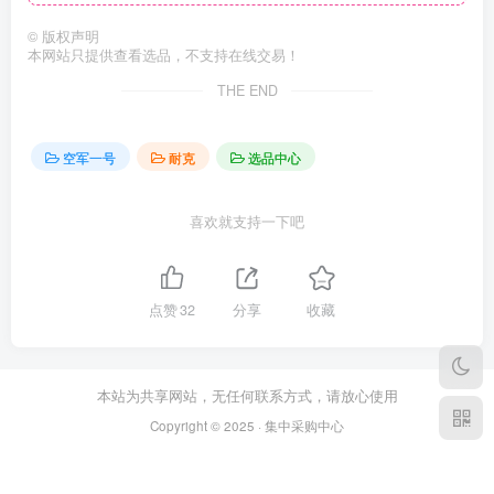
©
版权声明
本网站只提供查看选品，不支持在线交易！
THE END
空军一号
耐克
选品中心
喜欢就支持一下吧
点赞
32
分享
收藏
本站为共享网站，无任何联系方式，请放心使用
Copyright © 2025 · 集中采购中心