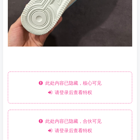
此处内容已隐藏，核心可见
请登录后查看特权
此处内容已隐藏，合伙可见
请登录后查看特权