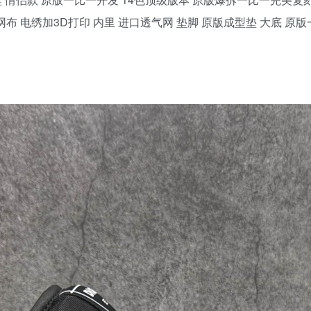
网布 电绣加3D打印 内里 进口透气网 垫脚 原版成型垫 大底 原