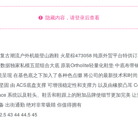
隐藏内容，请登录后查看
 一代 萨洛蒙复古潮流户外机能登山跑鞋 火星棕473058 纯原外贸平
据独家私模五层组合大底 原装Ortholite轻量化鞋垫 中底布带
系统呈现 在基色底之下加入了各种色点缀 将公司的最新技术和时尚
由 ACS底盘支撑 可增强稳定性和支撑力 以及由橡胶凸耳 Contr
uicklace 系统以及鞋头、鞋舌和鞋跟上的附加品牌使细节更加完
备 出街通勤 绝对非常吸睛 你值得拥有
.5 43 44 44.5 45