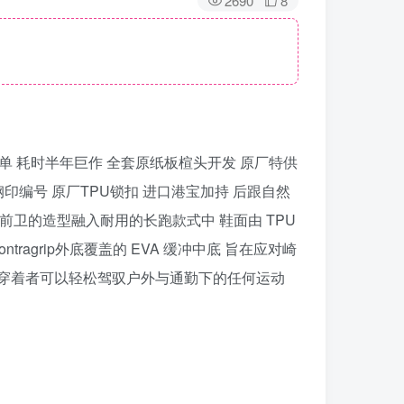
2690
8
台特供订单 耗时半年巨作 全套原纸板楦头开发 原厂特供
钢印编号 原厂TPU锁扣 进口港宝加持 后跟自然
前卫的造型融入耐用的长跑款式中 鞋面由 TPU
agrip外底覆盖的 EVA 缓冲中底 旨在应对崎
美 让穿着者可以轻松驾驭户外与通勤下的任何运动