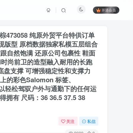
开通会员
火星棕473058 纯原外贸平台特供订单
呈现版型 原档数据独家私模五层组合
 后跟自然饱满 还原公司包裹性 鞋面
和时尚前卫的造型融入耐用的长跑
CS底盘支撑 可增强稳定性和支撑力
上的彩色Salomon 标签、
者可以轻松驾驭户外与通勤下的任何运
码：36 36.5 37.5 38
关注
私信