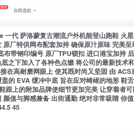
共享库
自助选款
Expanse 一代 萨洛蒙复古潮流户外机能登山跑鞋 
 原厂特供网布配套加持 确保原汁原味 完美
垫 中底布带钢印编号 原厂TPU锁扣 进口港宝加持
基色底之下加入了各种色点缀 将公司的最新技术
并焊接在高耐磨网眼上 使其既时尚又坚固 由 A
底覆盖的 EVA 缓冲中底 旨在应对崎岖的地形 鞋舌
、鞋舌和鞋跟上的附加品牌使细节更加完美 让穿着
值与脚感兼备 出街通勤 绝对非常吸睛 你值得拥有 尺
44.5 45