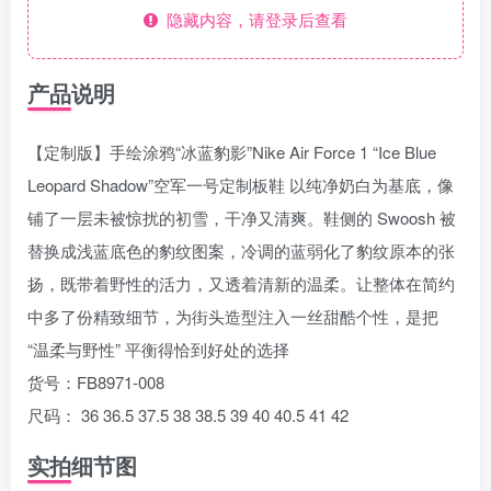
隐藏内容，请登录后查看
产品说明
【定制版】手绘涂鸦“冰蓝豹影”Nike Air Force 1 “Ice Blue
Leopard Shadow”空军一号定制板鞋 以纯净奶白为基底，像
铺了一层未被惊扰的初雪，干净又清爽。鞋侧的 Swoosh 被
替换成浅蓝底色的豹纹图案，冷调的蓝弱化了豹纹原本的张
扬，既带着野性的活力，又透着清新的温柔。让整体在简约
中多了份精致细节，为街头造型注入一丝甜酷个性，是把
“温柔与野性” 平衡得恰到好处的选择
货号：FB8971-008
尺码： 36 36.5 37.5 38 38.5 39 40 40.5 41 42
实拍细节图