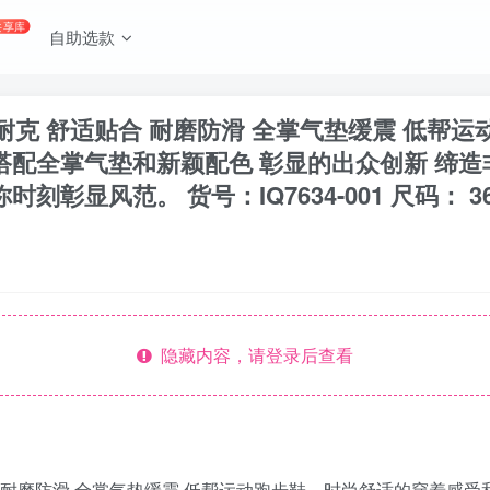
共享库
自助选款
id Max 耐克 舒适贴合 耐磨防滑 全掌气垫缓震
搭配全掌气垫和新颖配色 彰显的出众创新 缔
。 货号：IQ7634-001 尺码： 36 37.5 38 
隐藏内容，请登录后查看
 耐克 舒适贴合 耐磨防滑 全掌气垫缓震 低帮运动跑步鞋，时尚舒适的穿