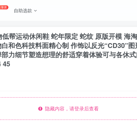
共享库
自助选款
眼织物低帮运动休闲鞋 蛇年限定 蛇纹 原版开模 
白和色科技料面精心制 作饰以反光“CD30”
弹部力细节塑造想理的舒适穿着体验可与各休式
 45
隐藏内容，请登录后查看