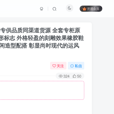
开通会员
海淘专供品质同渠道货源 全套专柜原
图形标志 外格轻盈的刻雕效果橡胶鞋
闲造型配搭 彰显尚时现代的运风
关注
私信
324
50