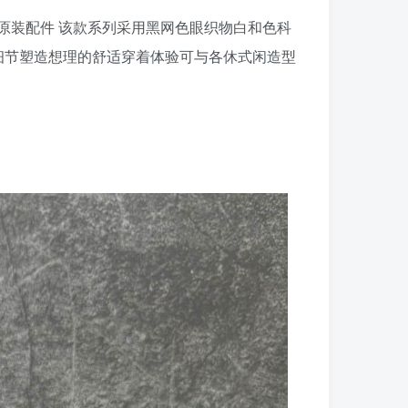
专柜原装配件 该款系列采用黑网色眼织物白和色科
力细节塑造想理的舒适穿着体验可与各休式闲造型