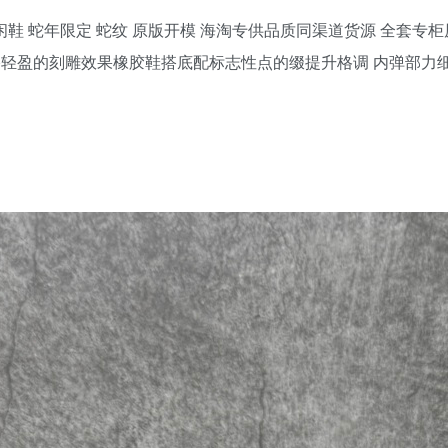
动休闲鞋 蛇年限定 蛇纹 原版开模 海淘专供品质同渠道货源 全套
 外格轻盈的刻雕效果橡胶鞋搭底配标志性点的缀提升格调 内弹部