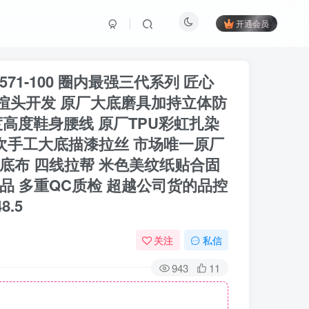
开通会员
 HV8571-100 圈内最强三代系列 匠心
板楦头开发 原厂大底磨具加持立体防
度高度鞋身腰线 原厂TPU彩虹扎染
次手工大底描漆拉丝 市场唯一原厂
底布 四线拉帮 米色美纹纸贴合固
品 多重QC质检 超越公司货的品控
8.5
关注
私信
943
11