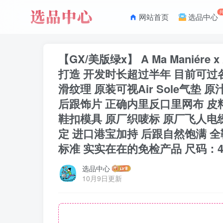
网站首页
选品中心
【GX/美版绿x】 A Ma Maniére 
打造 开发时长超过半年 目前可过
滑纹理 原装可视Air Sole气
后跟饰片 正确内里反口里网布 皮
鞋扣模具 原厂织唛标 原厂飞人电
定 进口港宝加持 后跟自然饱满 
标准 实实在在的免检产品 尺码：40 40.5 41
选品中心
10月9日更新