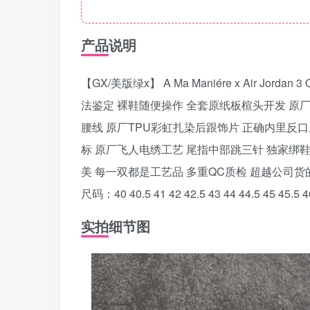
产品说明
【GX/美版绿x】 A Ma Maniére x Air 
法鉴定 裸鞋随便操作 全套原纸板楦头开发 原厂
腰线 原厂TPU彩虹扎染后跟饰片 正确内里反
标 原厂飞人电绣工艺 尾指中部跳三针 独家绑
美 每一双都是工艺品 多重QC质检 超越公司
尺码：40 40.5 41 42 42.5 43 44 44.5 45 45.5 4
实拍细节图