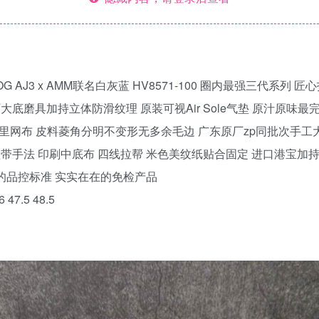
Jordan 3 OG AJ3 x AMM联名白灰蓝 HV8571-100 圈内最
大底磨具加持立体防滑纹理 原装可视Air Sole气垫 原汁原
口里网布 皮料菱角分明不变形无多余毛边 广东原厂zp同批次手工
鞋带手法 印刷中底布 四线拉帮 米色美纹纸贴合固定 进口港宝加持
货的品控标准 实实在在的免检产品
6 47.5 48.5