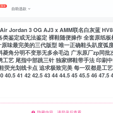
共享库
自助选款
x Air Jordan 3 OG AJ3 x AMM联名白灰蓝
各类鉴定或无法鉴定 裸鞋随便操作 全套原纸
垫 原汁原味最完美的三代版型 唯一正确鞋头趴度弧
料菱角分明不变形无多余毛边 广东原厂zp同批
绣工艺 尾指中部跳三针 独家绑鞋带手法 印刷中
全鞋荧光划线卡点 追求极致完美 每一双都是工艺
 42 42.5 43 44 44.5 45 45.5 46 47.5 4
隐藏内容，请登录后查看