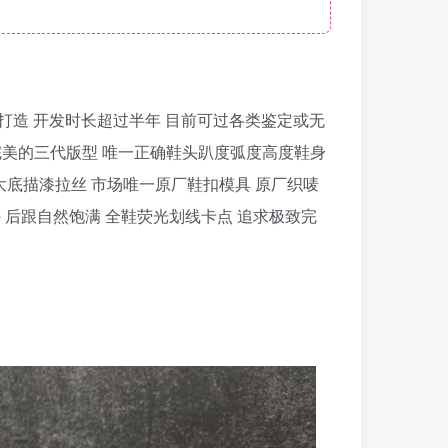
强三代系列 匠心打造 开发时长超过半年 目前可过各类鉴定或无
味最完美的三代版型 唯一正确鞋头趴度弧度高度鞋身
大底描漆拉丝 市场唯一原厂鞋扣模具 原厂织唛
 后跟自然饱满 全鞋荧光划线卡点 追求极致完