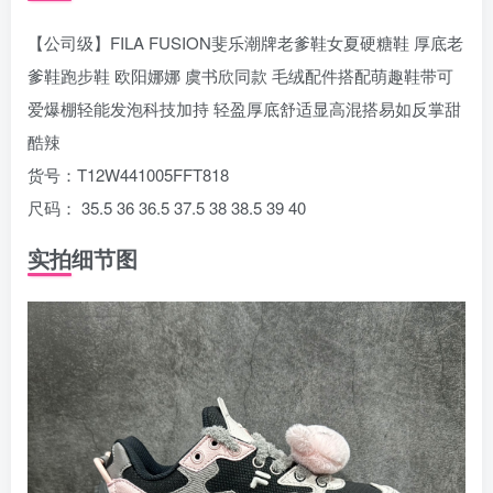
【公司级】FILA FUSION斐乐潮牌老爹鞋女夏硬糖鞋 厚底老
爹鞋跑步鞋 欧阳娜娜 虞书欣同款 毛绒配件搭配萌趣鞋带可
爱爆棚轻能发泡科技加持 轻盈厚底舒适显高混搭易如反掌甜
酷辣
货号：T12W441005FFT818
尺码： 35.5 36 36.5 37.5 38 38.5 39 40
实拍细节图