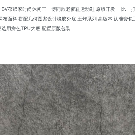
t Runner BV葆蝶家时尚休闲王一博同款老爹鞋运动鞋 原版开发 一
布面料 搭配几何图案设计橡胶外底 王炸系列 高版本 认准套包工
底选用拼色TPU大底 配置原版包装