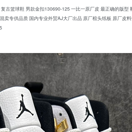
 潮流 中帮 复古篮球鞋 男款金扣130690-125 一比一原厂皮 最正确
混卖专供品质 国内专业外贸AJ大厂出品 原厂楦头纸板 原厂皮料
5