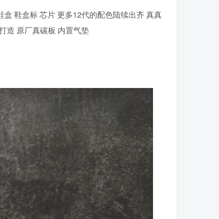
的版型 鞋盒 鞋盒标 芯片 更多12代的配色陆续出齐 真真
打造 原厂真碳板 内置气垫