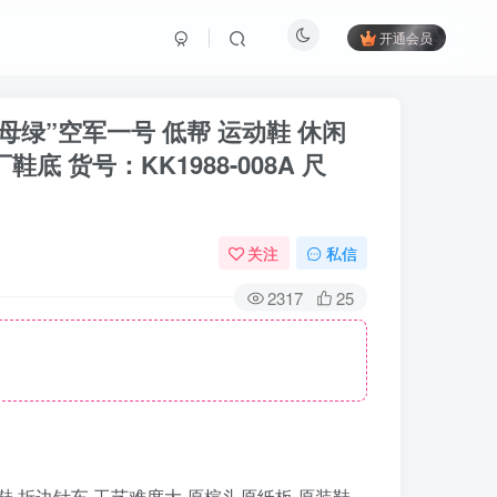
开通会员
–米白祖母绿”空军一号 低帮 运动鞋 休闲
 货号：KK1988-008A 尺
关注
私信
2317
25
鞋 休闲鞋 折边针车 工艺难度大 原楦头原纸板 原装鞋