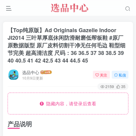
【Top纯原版】Ad Originals Gazelle Indoor
JI2014 三叶草厚底休闲防滑耐磨低帮板鞋 #原厂
原数据版型 原厂皮料切割干净无任何毛边 鞋型细
节完美 超高清洁度 尺码：36 36.5 37 38 38.5 39
40 40.5 41 42 42.5 43 44 44.5 45
选品中心
关注
私信
10月9日更新
2159
35
隐藏内容，请登录后查看
产品说明