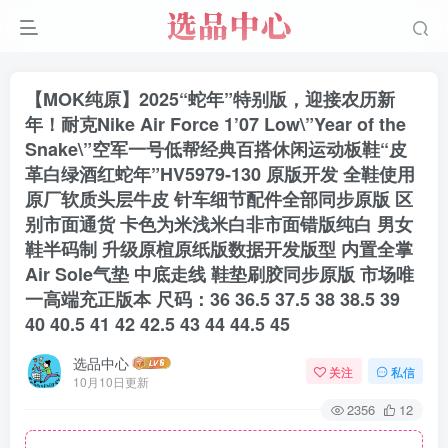
【MOK纯原】2025“蛇年”特别版，迎接农历新
年！耐克Nike Air Force 1’07 Low\”Year of the
Snake\”空军一号低帮经典百搭休闲运动板鞋“皮
革白绿酒红蛇年”HV5979-130 原版开发 全鞋使用
原厂软质头层牛皮 针车细节配件全部同步原版 区
别市面通货 卡色为米浅米白非市面错版纯白 男女
鞋半码制 升级原楦原纸版数据开发版型 内置全掌
Air Sole气垫 中底走线 鞋垫刷胶同步原版 市场唯
一高端充正版本 尺码：36 36.5 37.5 38 38.5 39
40 40.5 41 42 42.5 43 44 44.5 45
选品中心
关注
私信
10月10日更新
2356
12