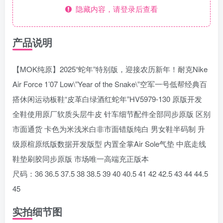
隐藏内容，请登录后查看
产品说明
【MOK纯原】2025“蛇年”特别版，迎接农历新年！耐克Nike
Air Force 1’07 Low\”Year of the Snake\”空军一号低帮经典百
搭休闲运动板鞋“皮革白绿酒红蛇年”HV5979-130 原版开发
全鞋使用原厂软质头层牛皮 针车细节配件全部同步原版 区别
市面通货 卡色为米浅米白非市面错版纯白 男女鞋半码制 升
级原楦原纸版数据开发版型 内置全掌Air Sole气垫 中底走线
鞋垫刷胶同步原版 市场唯一高端充正版本
尺码：36 36.5 37.5 38 38.5 39 40 40.5 41 42 42.5 43 44 44.5
45
实拍细节图