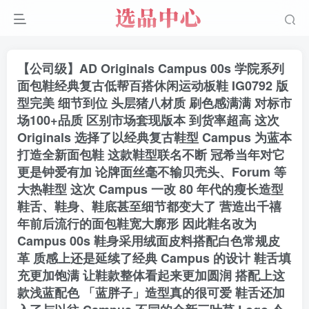
【公司级】AD Originals Campus 00s 学院系列
面包鞋经典复古低帮百搭休闲运动板鞋 IG0792 版
型完美 细节到位 头层猪八材质 刷色感满满 对标市
场100+品质 区别市场套现版本 到货率超高 这次
Originals 选择了以经典复古鞋型 Campus 为蓝本
打造全新面包鞋 这款鞋型联名不断 冠希当年对它
更是钟爱有加 论牌面丝毫不输贝壳头、Forum 等
大热鞋型 这次 Campus 一改 80 年代的瘦长造型
鞋舌、鞋身、鞋底甚至细节都变大了 营造出千禧
年前后流行的面包鞋宽大廓形 因此鞋名改为
Campus 00s 鞋身采用绒面皮料搭配白色常规皮
革 质感上还是延续了经典 Campus 的设计 鞋舌填
充更加饱满 让鞋款整体看起来更加圆润 搭配上这
款浅蓝配色 「蓝胖子」造型真的很可爱 鞋舌还加