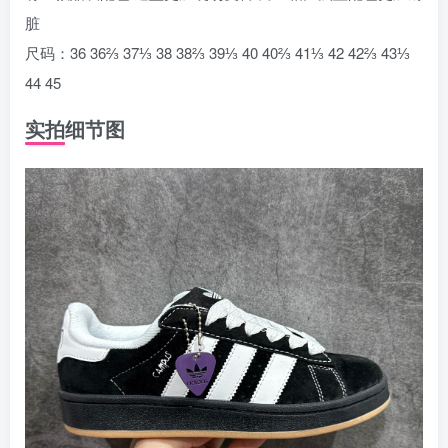
脏
尺码：36 36⅔ 37⅓ 38 38⅔ 39⅓ 40 40⅔ 41⅓ 42 42⅔ 43⅓
44 45
实拍细节图