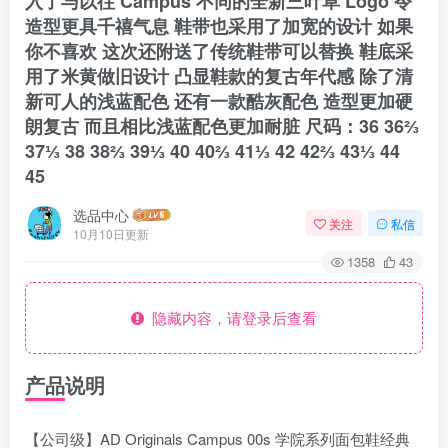
入了与以往 Campus 不同的全新三叶草 Logo 令
造型更具千禧气息 鞋带也采用了加宽的设计 如果
你不喜欢 这次还附送了传统鞋带可以替换 鞋底采
用了米黄做旧设计 凸显鞋款的复古年代感 除了清
新可人的浅蓝配色 还有一款酷灰配色 造型更加硬
朗复古 而且相比浅蓝配色更加耐脏 尺码：36 36⅔
37⅓ 38 38⅔ 39⅓ 40 40⅔ 41⅓ 42 42⅔ 43⅓ 44
45
选品中心
关注
私信
10月10日更新
1358
43
隐藏内容，请登录后查看
产品说明
【公司级】AD Originals Campus 00s 学院系列面包鞋经典