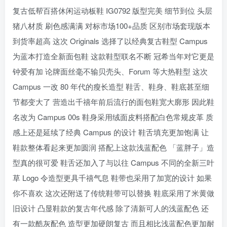
复古低帮百搭休闲运动板鞋 IG0792 版型完美 细节到位 头层
猪八材质 刷色感满满 对标市场100+品质 区别市场套现版本
到货率超高 这次 Originals 选择了以经典复古鞋型 Campus
为蓝本打造全新面包鞋 这款鞋型联名不断 冠希当年对它更是
钟爱有加 论牌面丝毫不输贝壳头、Forum 等大热鞋型 这次
Campus 一改 80 年代的瘦长造型 鞋舌、鞋身、鞋底甚至细
节都变大了 营造出千禧年前后流行的面包鞋宽大廓形 因此鞋
名改为 Campus 00s 鞋身采用绒面皮料搭配白色常规皮革 质
感上还是延续了经典 Campus 的设计 鞋舌填充更加饱满 让
鞋款整体看起来更加圆润 搭配上这款浅蓝配色 「蓝胖子」造
型真的很可爱 鞋舌还加入了与以往 Campus 不同的全新三叶
草 Logo 令造型更具千禧气息 鞋带也采用了加宽的设计 如果
你不喜欢 这次还附送了传统鞋带可以替换 鞋底采用了米黄做
旧设计 凸显鞋款的复古年代感 除了清新可人的浅蓝配色 还
有一款酷灰配色 造型更加硬朗复古 而且相比浅蓝配色更加耐