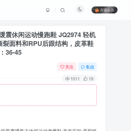
开通会员
缓震休闲运动慢跑鞋 JQ2974 轻机
撕裂面料和RPU后跟结构，皮革鞋
6-45
关注
私信
1011
19
74 轻机甲赛博复古休闲运动老爹鞋 首发实拍 原楦纸