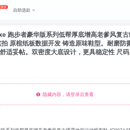
共享库
自助选款
Deluxe 跑步者豪华版系列低帮厚底增高老爹风复古
实拍 原楦纸板数据开发 铸造原味鞋型。耐磨防
适妥帖。双密度大底设计，更具稳定性 尺码：3
隐藏内容，请登录后查看
 跑步者豪华版系列低帮厚底增高老爹风复古缓震休闲运动慢跑鞋 JQ29