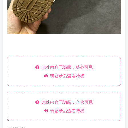
此处内容已隐藏，核心可见
请登录后查看特权
此处内容已隐藏，合伙可见
请登录后查看特权