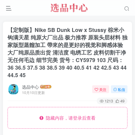
【定制版】Nike SB Dunk Low x Stussy 棕米小
钩满天星 纯原大厂出品 极力推荐 原装头层材料 独
家版型蒸餾加工 帶來的是更好的视觉和脚感体验
大厂纯原品质出货 清洁度 电绣工艺 皮料切割干净
无任何毛边 细节完美 货号：CY5979 103 尺码：
36 36.5 37.5 38 38.5 39 40 40.5 41 42 42.5 43 44
44.5 45
选品中心
关注
私信
10月10日更新
1213
49
隐藏内容，请登录后查看