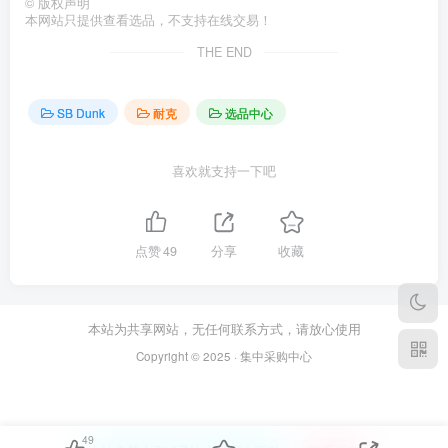
©
版权声明
本网站只提供查看选品，不支持在线交易！
THE END
SB Dunk
耐克
选品中心
喜欢就支持一下吧
点赞
49
分享
收藏
本站为共享网站，无任何联系方式，请放心使用
Copyright © 2025 · 集中采购中心
49