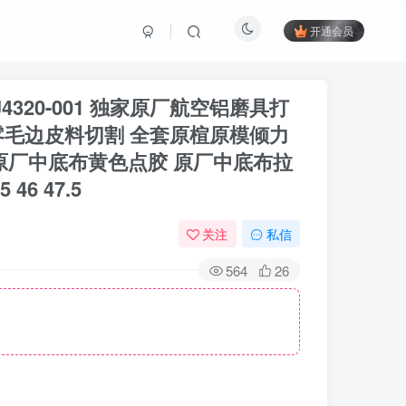
开通会员
HJ4320-001 独家原厂航空铝磨具打
零毛边皮料切割 全套原楦原模倾力
原厂中底布黄色点胶 原厂中底布拉
 46 47.5
关注
私信
564
26