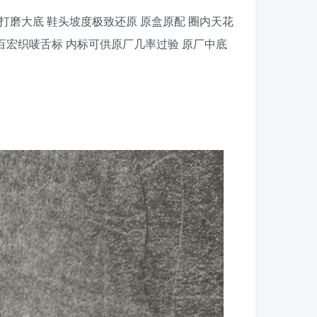
航空铝磨具打磨大底 鞋头坡度极致还原 原盒原配 圈内天花
百宏织唛舌标 内标可供原厂几率过验 原厂中底