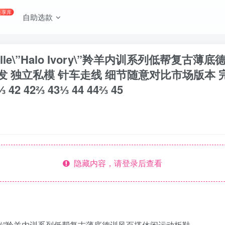
共享库
自助选款
Gazelle\”Halo Ivory\”羚羊内训系列低帮
鞋开发 独立私模 针车走线 细节随意对比市场版本 
⅓ 42 42⅔ 43⅓ 44 44⅔ 45
隐藏内容，请登录后查看
Halo Ivory\”羚羊内训系列低帮复古薄底德训风百搭休闲运动板鞋