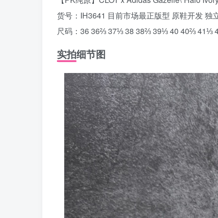
货号：IH3641 目前市场最正版型 原鞋开发 
尺码：36 36⅔ 37⅓ 38 38⅔ 39⅓ 40 40⅔ 41⅓ 4
实拍细节图