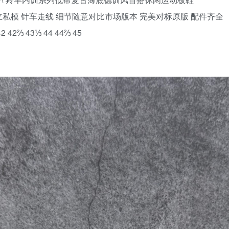
独立私模 针车走线 细节随意对比市场版本 完美对标原版 配件齐全
2 42⅔ 43⅓ 44 44⅔ 45