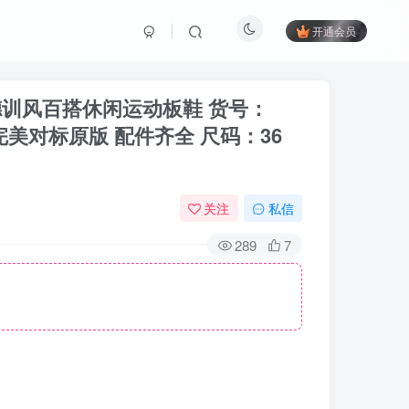
开通会员
复古薄底德训风百搭休闲运动板鞋 货号：
完美对标原版 配件齐全 尺码：36
关注
私信
289
7