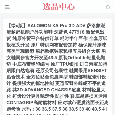
【绿x版】SALOMON XA Pro 3D ADV 萨洛蒙潮
流越野机能户外功能鞋 深蓝色 477918 新配色出
货 纯原外贸平台特供订单 耗时半年巨作 全套原纸
板楦头开发 原厂特供网布配套加持 确保原汁原味
完美呈现版型 原档数据独家私模五层组合大底 男
女鞋同步官方开发至46.5 原装Ortholite轻量化鞋
垫 中底布带钢印编号 原厂TPU锁扣 进口港宝加持
后跟自然饱满 还原公司包裹性 鞋面采用SENSIFT
贴合技术 全方位贴合包裹脚型 鞋跟部鞋底牵引设
计 提供强大的抓地性能 更适应野外崎岖不平的道
路 其3D ADVANCED CHASSIS底盘 材料轻量大
化 钉齿设计更具稳定性 防护性 鞋底易磨损区运用
CONTAGRIP高耐磨材料 应对城市硬质路面长距离
跑考验 尺码：36 36.5 37.5 38 38.5 39 40 40.5 41