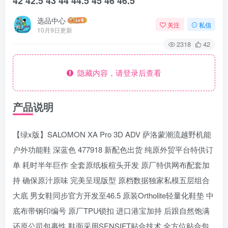
42 42.5 43 44 44.5 45 46 46.5
选品中心
关注
私信
10月9日更新
2318
42
隐藏内容，请登录后查看
产品说明
【绿x版】SALOMON XA Pro 3D ADV 萨洛蒙潮流越野机能
户外功能鞋 深蓝色 477918 新配色出货 纯原外贸平台特供订
单 耗时半年巨作 全套原纸板楦头开发 原厂特供网布配套加
持 确保原汁原味 完美呈现版型 原档数据独家私模五层组合
大底 男女鞋同步官方开发至46.5 原装Ortholite轻量化鞋垫 中
底布带钢印编号 原厂TPU锁扣 进口港宝加持 后跟自然饱满
还原公司包裹性 鞋面采用SENSIFT贴合技术 全方位贴合包