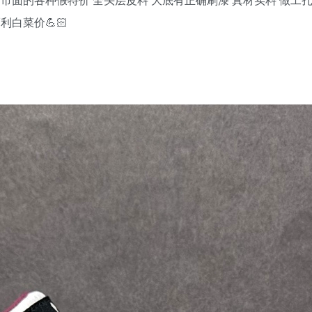
利白菜价💪🏻