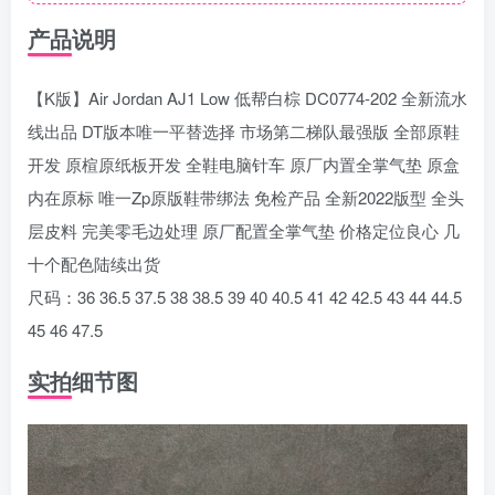
产品说明
【K版】Air Jordan AJ1 Low 低帮白棕 DC0774-202 全新流水
线出品 DT版本唯一平替选择 市场第二梯队最强版 全部原鞋
开发 原楦原纸板开发 全鞋电脑针车 原厂内置全掌气垫 原盒
内在原标 唯一Zp原版鞋带绑法 免检产品 全新2022版型 全头
层皮料 完美零毛边处理 原厂配置全掌气垫 价格定位良心 几
十个配色陆续出货
尺码：36 36.5 37.5 38 38.5 39 40 40.5 41 42 42.5 43 44 44.5
45 46 47.5
实拍细节图