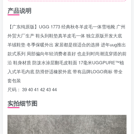
产品说明
【广东纯原版】UGG 1773 经典秋冬羊皮毛一体雪地靴 广州
外贸大厂生产 鞋头到鞋垫真羊皮毛一体 独立原版开发大底
羊绒鞋垫 冬季保暖外出 家居都是很适合的选择 进年uug推出
款式系列 局部偏向年轻消费者喜好 也走到时尚潮流穿搭的前
沿 鞋身材质 防泼水涂层翻毛皮鞋面 17毫米UGGPURE™植
入式羊毛内底 防滑舒适橡胶外底 带有品牌LOGO商标 带全
套包装
尺码： 39 40 41 42 43 44
实拍细节图