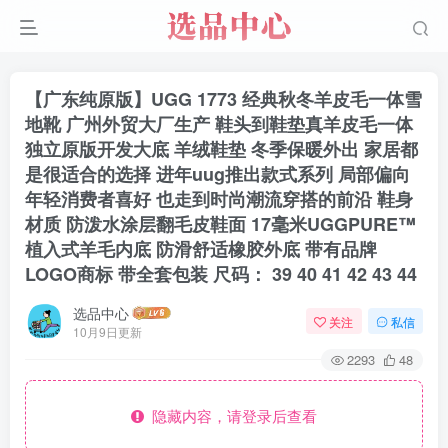
【广东纯原版】UGG 1773 经典秋冬羊皮毛一体雪
地靴 广州外贸大厂生产 鞋头到鞋垫真羊皮毛一体
独立原版开发大底 羊绒鞋垫 冬季保暖外出 家居都
是很适合的选择 进年uug推出款式系列 局部偏向
年轻消费者喜好 也走到时尚潮流穿搭的前沿 鞋身
材质 防泼水涂层翻毛皮鞋面 17毫米UGGPURE™
植入式羊毛内底 防滑舒适橡胶外底 带有品牌
LOGO商标 带全套包装 尺码： 39 40 41 42 43 44
选品中心
关注
私信
10月9日更新
2293
48
隐藏内容，请登录后查看