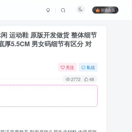
开通会员
 休闲 运动鞋 原版开发做货 整体细节
厚5.5CM 男女码细节有区分 对
关注
私信
2772
48
整体细节还原度极高 鞋面原版头层牛皮材料 内里原版