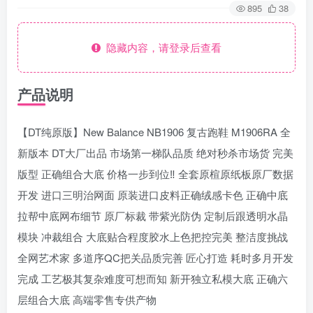
895
38
隐藏内容，请登录后查看
产品说明
【DT纯原版】New Balance NB1906 复古跑鞋 M1906RA 全
新版本 DT大厂出品 市场第一梯队品质 绝对秒杀市场货 完美
版型 正确组合大底 价格一步到位‼️ 全套原楦原纸板原厂数据
开发 进口三明治网面 原装进口皮料正确绒感卡色 正确中底
拉帮中底网布细节 原厂标裁 带紫光防伪 定制后跟透明水晶
模块 冲裁组合 大底贴合程度胶水上色把控完美 整洁度挑战
全网艺术家 多道序QC把关品质完善 匠心打造 耗时多月开发
完成 工艺极其复杂难度可想而知 新开独立私模大底 正确六
层组合大底 高端零售专供产物