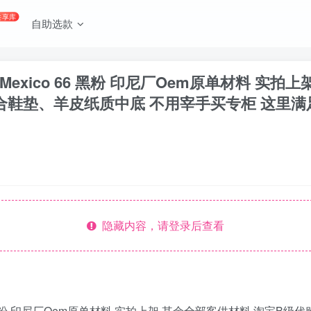
共享库
自助选款
冢虎 Mexico 66 黑粉 印尼厂Oem原单材料 
鞋垫、羊皮纸质中底 不用宰手买专柜 这里满足你👊
隐藏内容，请登录后查看
ico 66 黑粉 印尼厂Oem原单材料 实拍上架 其余全部客供材料 淘宝