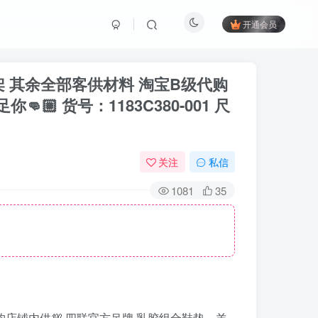
开通会员
实拍上架 其余全部客供材料 淘宝B级代购
 货号：1183C380-001 尺
关注
私信
1081
35
B级代购店铺内供💯 四联官方吊牌 乳胶组合鞋垫、羊