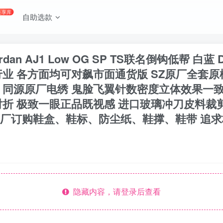
共享库
自助选款
r Jordan AJ1 Low OG SP TS联名倒钩低帮 
业 各方面均可对飙市面通货版 SZ原厂全套
 同源原厂电绣 鬼脸飞翼针数密度立体效果一致
折 极致一眼正品既视感 进口玻璃冲刀皮料裁
厂订购鞋盒、鞋标、防尘纸、鞋撑、鞋带 追求极致
隐藏内容，请登录后查看