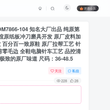
开通会员
白蓝 DM7866-104 知名大厂出品 纯原第
原楦原纸板冲刀磨具开发 原厂皮料加
 百分百一致原鞋 原厂拉帮工艺 针
剪零毛边 全鞋电脑针车工艺 品控清
的原厂味道 尺码：36-48.5
关注
私信
228
28