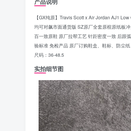
产品说明
【GX纯原】Travis Scott x Air Jorda
均可对飙市面通货版 SZ原厂全套原楦原纸板冲
百一致原鞋 原厂拉帮工艺 针距密度一致 后跟
验标准 免检产品 原厂订购鞋盒、鞋标、防尘
尺码：36-48.5
实拍细节图