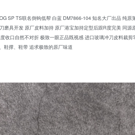
n AJ1 Low OG SP TS联名倒钩低帮 白蓝 DM7866-104 知名
刀磨具开发 原厂皮料加持 原厂港宝加持定型后跟R度完美 同源
弧度收口自然不对折 极致一眼正品既视感 进口玻璃冲刀皮料裁剪
纸、鞋撑、鞋带 追求极致的原厂味道