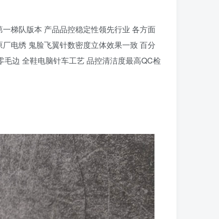
大厂出品 纯原第一梯队版本 产品品控稳定性领先行业 各方面
原厂电绣 鬼脸飞翼针数密度立体效果一致 百分
零毛边 全鞋电脑针车工艺 品控清洁度最高QC检