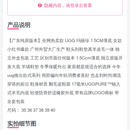
隐藏内容，请登录后查看
产品说明
【广东纯原版本】全网热卖款 UGG 玛丽珍 1.5CM薄底 女款
小红书爆款 广州外贸大厂生产 鞋头到鞋垫真羊皮毛一体 独
立外盒包装 工艺 区别市面任何版本 1.5Ccm薄底 独立原版开
发大底 羊绒鞋垫 冬季保暖外出 家居都是很适合的选择 今年
uug推出款式系列 局部偏向年轻消费者喜好 也走到时尚潮流
穿搭的前沿 鞋身材质 翻毛皮鞋面 17毫米UGGPURE™植入
式羊毛内底 轻便防滑舒适橡胶外底 带有品牌LOGO商标 带
全套包装
尺码： 35 36 37 38 39 40
实拍细节图