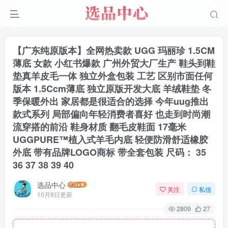
【广东纯原版本】全网热卖款 UGG 玛丽珍 1.5CM
薄底 女款 小红书爆款 广州外贸大厂生产 鞋头到鞋
垫真羊皮毛一体 独立外盒包装 工艺 区别市面任何
版本 1.5Ccm薄底 独立原版开发大底 羊绒鞋垫 冬
季保暖外出 家居都是很适合的选择 今年uug推出
款式系列 局部偏向年轻消费者喜好 也走到时尚潮
流穿搭的前沿 鞋身材质 翻毛皮鞋面 17毫米
UGGPURE™植入式羊毛内底 轻便防滑舒适橡胶
外底 带有品牌LOGO商标 带全套包装 尺码： 35
36 37 38 39 40
选品中心
关注
私信
10月9日更新
2809
27