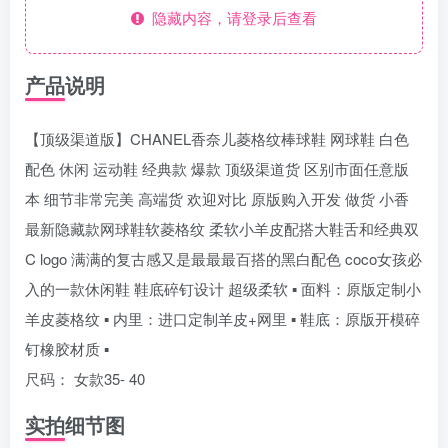
隐藏内容，请登录后查看
产品说明
【顶级渠道版】CHANEL香奈儿菱格纹棒球鞋 网球鞋 白色
配色 休闲 运动鞋 经典款 爆款 顶级渠道货 区别市面任意版
本 细节非常完美 高端货 欢迎对比 原版购入开发 做货 小香
最新隐藏款网球鞋软菱格纹 柔软小羊皮配搭大鞋舌和经典双
C logo 满满的复古感又是最最最百搭的黑白配色 coco女孩必
入的一款休闲鞋 鞋底碎钉设计 超级柔软 ▪️ 面料：原版定制小
羊皮菱格纹 ▪️ 内里：进口定制羊皮+网里 ▪️ 鞋底：原版开模碎
钉橡胶材质 ▪️
尺码： 女款35- 40
实拍细节图