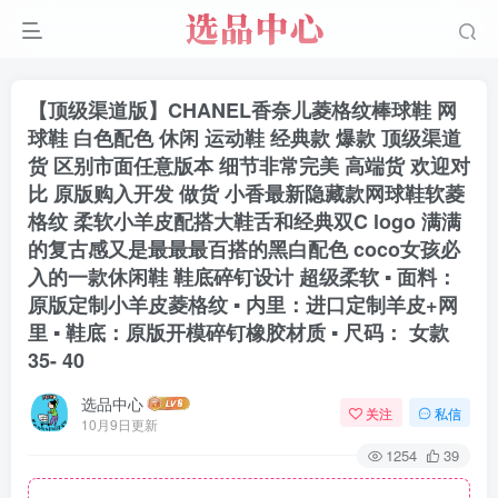
【顶级渠道版】CHANEL香奈儿菱格纹棒球鞋 网
球鞋 白色配色 休闲 运动鞋 经典款 爆款 顶级渠道
货 区别市面任意版本 细节非常完美 高端货 欢迎对
比 原版购入开发 做货 小香最新隐藏款网球鞋软菱
格纹 柔软小羊皮配搭大鞋舌和经典双C logo 满满
的复古感又是最最最百搭的黑白配色 coco女孩必
入的一款休闲鞋 鞋底碎钉设计 超级柔软 ▪️ 面料：
原版定制小羊皮菱格纹 ▪️ 内里：进口定制羊皮+网
里 ▪️ 鞋底：原版开模碎钉橡胶材质 ▪️ 尺码： 女款
35- 40
选品中心
关注
私信
10月9日更新
1254
39