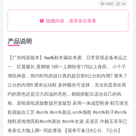
1401
14
隐藏内容，请登录后查看
产品说明
【广东纯原版本】𝐒𝐦𝐟𝐤秋冬爆款来袭、日常穿搭必备单品之
一、巨显腿长.显脚细 165一上脚秒变170以上身高 、小个子
增高神器，简约时尚的设计真的超百搭6公分的内增7 厘米.7
公分的内增9 厘米运动鞋 多种颜色可选择，无论你是喜欢简
约的黑色还是活力四溢的亮色，都能搭配出适合自己的风
格、原楦原纸原版数据开发版型 采用一体成型鞋身 鞋芯填充
鞋底贴合工艺 #smfk #smfk新品 smfk拖鞋 #smfk鞋子#smfk
拖鞋原地增高鞋#smfk新款 #smfk女孩 吴谨言 许杨玉等等已
有多位大咖上脚~ 同款厚底 【报单可备注6公分、7公分】