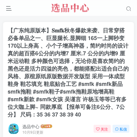
【广东纯原版本】𝐒𝐦𝐟𝐤秋冬爆款来袭、日常穿搭
必备单品之一、巨显腿长.显脚细 165一上脚秒变
170以上身高 、小个子增高神器，简约时尚的设计
真的超百搭6公分的内增7 厘米.7 公分的内增9 厘
米运动鞋 多种颜色可选择，无论你是喜欢简约的
黑色还是活力四溢的亮色，都能搭配出适合自己的
风格、原楦原纸原版数据开发版型 采用一体成型
鞋身 鞋芯填充 鞋底贴合工艺 #smfk #smfk新品
smfk拖鞋 #smfk鞋子#smfk拖鞋原地增高鞋
#smfk新款 #smfk女孩 吴谨言 许杨玉等等已有多
位大咖上脚~ 同款厚底 【报单可备注6公分、7公
分】 尺码：35 36 37 38 39 40
选品中心
关注
私信
10月9日更新