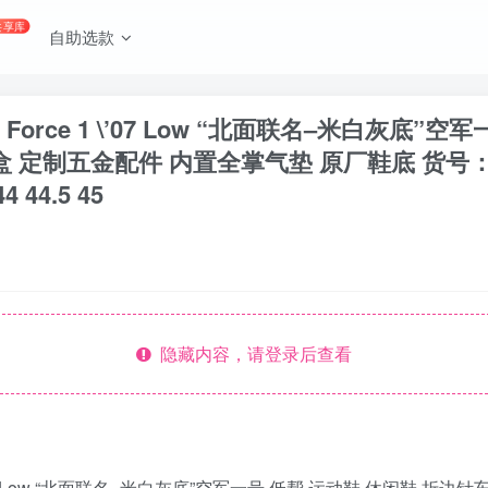
共享库
自助选款
 Force 1 \’07 Low “北面联名–米白灰底
制五金配件 内置全掌气垫 原厂鞋底 货号：DF0188
44 44.5 45
隐藏内容，请登录后查看
1 \’07 Low “北面联名–米白灰底”空军一号 低帮 运动鞋 休闲鞋 