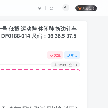
开通会员
”空军一号 低帮 运动鞋 休闲鞋 折边针车
-014 尺码：36 36.5 37.5
关注
私信
1208
19
折边针车 工艺难度大 原楦头原纸板 原装鞋盒 定制五金