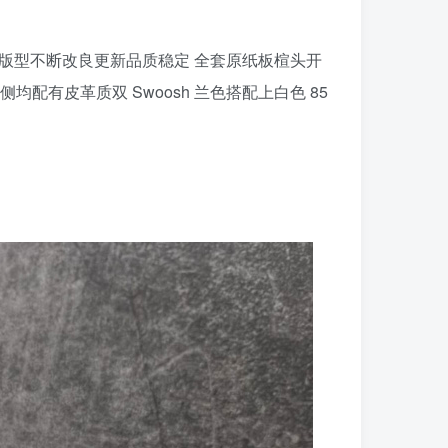
 品控大底版型不断改良更新品质稳定 全套原纸板楦头开
配有皮革质双 Swoosh 兰色搭配上白色 85