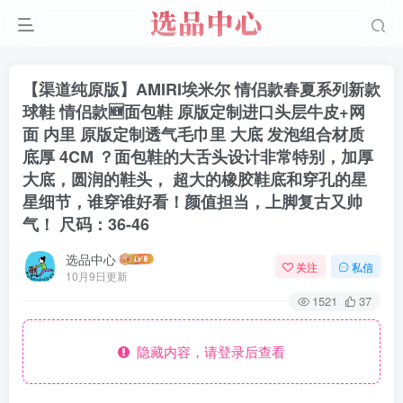
【渠道纯原版】AMIRI埃米尔 情侣款春夏系列新款
球鞋 情侣款🆕面包鞋 原版定制进口头层牛皮+网
面 内里 原版定制透气毛巾里 大底 发泡组合材质
底厚 4CM ？面包鞋的大舌头设计非常特别，加厚
大底，圆润的鞋头， 超大的橡胶鞋底和穿孔的星
星细节，谁穿谁好看！颜值担当，上脚复古又帅
气！ 尺码：36-46
选品中心
关注
私信
10月9日更新
1521
37
隐藏内容，请登录后查看