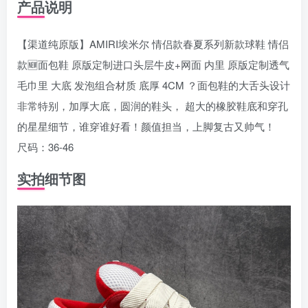
产品说明
【渠道纯原版】AMIRI埃米尔 情侣款春夏系列新款球鞋 情侣
款🆕面包鞋 原版定制进口头层牛皮+网面 内里 原版定制透气
毛巾里 大底 发泡组合材质 底厚 4CM ？面包鞋的大舌头设计
非常特别，加厚大底，圆润的鞋头， 超大的橡胶鞋底和穿孔
的星星细节，谁穿谁好看！颜值担当，上脚复古又帅气！
尺码：36-46
实拍细节图