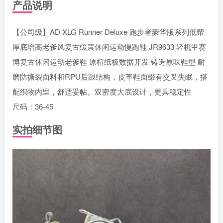
产品说明
【公司级】AD XLG Runner Deluxe 跑步者豪华版系列低帮
厚底增高老爹风复古缓震休闲运动慢跑鞋 JR9633 轻机甲赛
博复古休闲运动老爹鞋 原楦纸板数据开发 铸造原味鞋型 耐
磨防撕裂面料和RPU后跟结构，皮革鞋面缀有交叉失眠，搭
配织物内里，舒适妥帖。双密度大底设计，更具稳定性
尺码：36-45
实拍细节图