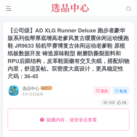
【公司级】AD XLG Runner Deluxe 跑步者豪华
版系列低帮厚底增高老爹风复古缓震休闲运动慢跑
鞋 JR9633 轻机甲赛博复古休闲运动老爹鞋 原楦
纸板数据开发 铸造原味鞋型 耐磨防撕裂面料和
RPU后跟结构，皮革鞋面缀有交叉失眠，搭配织物
内里，舒适妥帖。双密度大底设计，更具稳定性
尺码：36-45
选品中心
关注
私信
3月12日发布
103
28
隐藏内容，请登录后查看