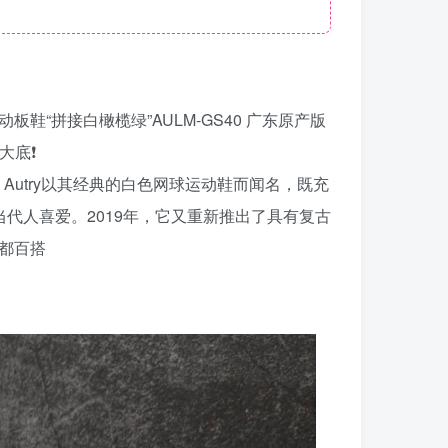
闲运动板鞋“拼接白橄榄绿”AULM-GS40 广东原产版
底❗️
鞋，Autry以其经典的白色网球运动鞋而闻名，既充
代人喜爱。2019年，它又重新推出了具有复古
款都百搭