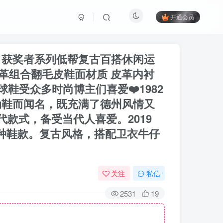
开通会员
r Low 获奖者系列低帮复古百搭休闲运
皮革组合翻毛皮鞋面材质 皮革内衬
y球鞋受众多时尚博主们喜爱❤️1982
球运动鞋而闻名，既充满了德州风情又
款式，备受当代人喜爱。2019
ist三种鞋款。复古风格，搭配卫衣牛仔
关注
私信
2531
19