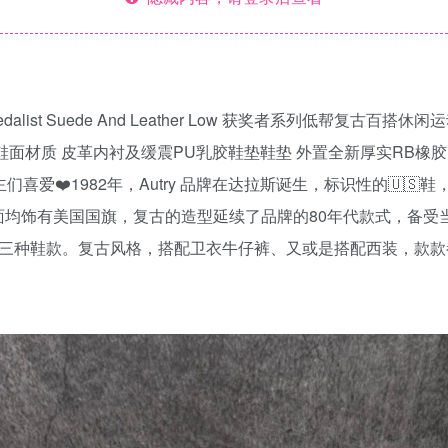
ist Suede And Leather Low 获奖者系列低帮复古百搭休
面材质 皮革内衬及缓震PU乳胶鞋垫鞋垫 外置全新厚实RB橡胶大
博主们喜爱❤️1982年，Autry 品牌在达拉斯诞生，标识性的🇺
均饰有美国国旗，复古的造型延续了品牌的80年代款式，备受当
Medalist三种鞋款。复古风格，搭配卫衣牛仔裤、又或是搭配西装，款