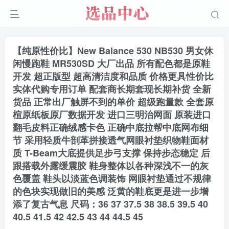
【纯原性价比】New Balance 530 NB530 男女休
闲慢跑鞋 MR530SD 大厂出品 所有配色都是原鞋
开发 超正版型 超高清洁度和品质 价格更具性价比
实体代购专用订单 配套商长期套现长期补货 全新
货品 正常出厂触屏不到的单价 超级跑量款 全套原
楦原纸板原厂数据开发 进口三明治网面 原装进口
翻毛皮料正确绒感卡色 正确中底拉帮中底网布细
节 采用轻质牛剖革拼接透气网眼衬垫织物鞋面材
质 T-Beam大底提供足步弓支撑 保持步态稳定 后
跟搭载外露缓震胶 鞋身整体以各种深浅不一的灰
色覆盖 鞋头以淡蓝色调装饰 网眼衬垫通过不规律
的色块实现做旧的美感 泛黄的鞋底更是进一步增
添了复古气息 尺码：36 37 37.5 38 38.5 39.5 40
40.5 41.5 42 42.5 43 44 44.5 45