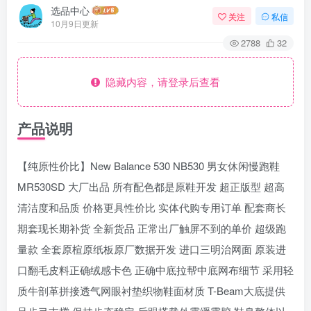
选品中心
关注
私信
10月9日更新
2788
32
隐藏内容，请登录后查看
产品说明
【纯原性价比】New Balance 530 NB530 男女休闲慢跑鞋
MR530SD 大厂出品 所有配色都是原鞋开发 超正版型 超高
清洁度和品质 价格更具性价比 实体代购专用订单 配套商长
期套现长期补货 全新货品 正常出厂触屏不到的单价 超级跑
量款 全套原楦原纸板原厂数据开发 进口三明治网面 原装进
口翻毛皮料正确绒感卡色 正确中底拉帮中底网布细节 采用轻
质牛剖革拼接透气网眼衬垫织物鞋面材质 T-Beam大底提供