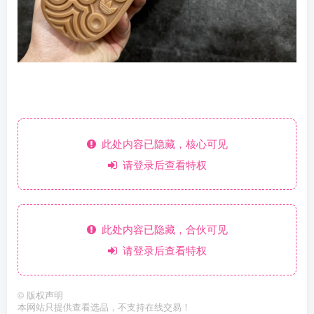
此处内容已隐藏，核心可见
请登录后查看特权
此处内容已隐藏，合伙可见
请登录后查看特权
©
版权声明
本网站只提供查看选品，不支持在线交易！