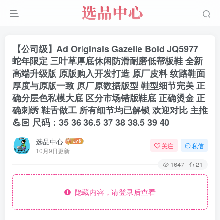
【公司级】Ad Originals Gazelle Bold JQ5977
蛇年限定 三叶草厚底休闲防滑耐磨低帮板鞋 全新
高端升级版 原版购入开发打造 原厂皮料 纹路鞋面
厚度与原版一致 原厂原数据版型 鞋型细节完美 正
确分层色私模大底 区分市场错版鞋底 正确烫金 正
确刺绣 鞋舌做工 所有细节均已解锁 欢迎对比 主推
💪🏻 尺码：35 36 36.5 37 38 38.5 39 40
选品中心
关注
私信
10月9日更新
1647
21
隐藏内容，请登录后查看