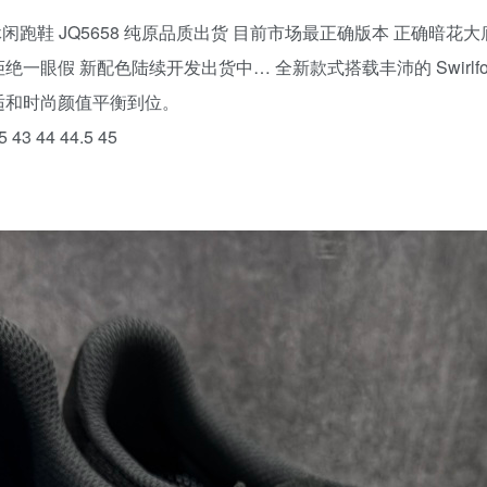
全新缓震休闲跑鞋 JQ5658 纯原品质出货 目前市场最正确版本 正确
拒绝一眼假 新配色陆续开发出货中… 全新款式搭载丰沛的 Swirl
适和时尚颜值平衡到位。
5 43 44 44.5 45