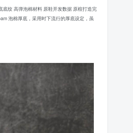
暗花大底底纹 高弹泡棉材料 原鞋开发数据 原楦打造完
foam 泡棉厚底，采用时下流行的厚底设定，虽