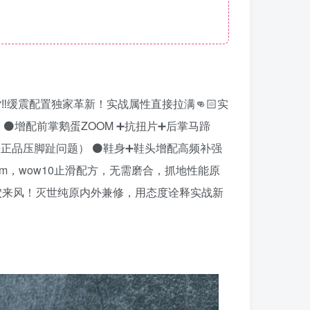
革新出货‼️缓震配置独家革新！实战属性直接拉满👊🏻实
⚫️增配前掌鹅蛋ZOOM ➕抗扭片➕后掌马蹄
决正品压脚趾问题） ⚫️鞋身➕鞋头增配高频补强
mm，wow10止滑配方，无需磨合，抓地性能原
穴来风！灭世纯原内外兼修，用态度诠释实战新