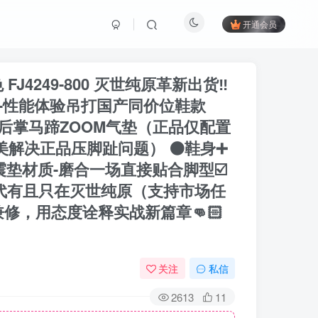
开通会员
 FJ4249-800 灭世纯原革新出货‼️
测-性能体验吊打国产同价位鞋款
片➕后掌马蹄ZOOM气垫（正品仅配置
美解决正品压脚趾问题） ⚫️鞋身➕
垫材质-磨合一场直接贴合脚型☑️
一代有且只在灭世纯原（支持市场任
修，用态度诠释实战新篇章👊🏻
关注
私信
2613
11