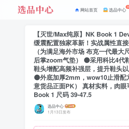
网站首页
选品中心
【灭世/Max纯原】NK Book 1 D
缓震配置独家革新！实战属性直接拉
（为满足海外市场 布克一代最大尺码
后掌zoom气垫） ⚫️采用科比
鞋头增配高频补强层，提升鞋头以及
⚫️外底加厚2mm，wow10止
意货品正面PK） 真材实料，肉眼
Book 1 尺码 39-47.5
选品中心
1月13日发布