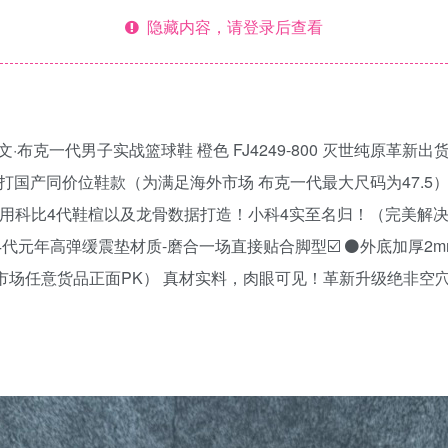
隐藏内容，请登录后查看
oker 德文·布克一代男子实战篮球鞋 橙色 FJ4249-800 灭世纯原
国产同价位鞋款（为满足海外市场 布克一代最大尺码为47.5） 
⚫️采用科比4代鞋楦以及龙骨数据打造！小科4实至名归！（完美解
代元年高弹缓震垫材质-磨合一场直接贴合脚型☑️ ⚫️外底加厚2
市场任意货品正面PK） 真材实料，肉眼可见！革新升级绝非空