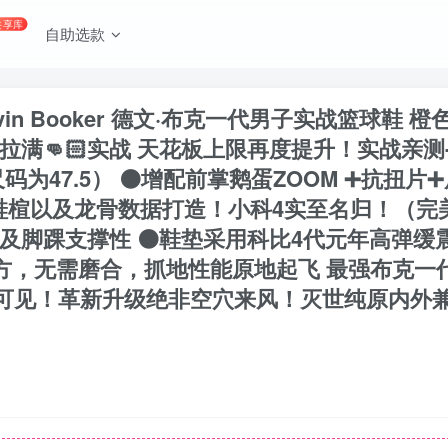
共享库
自助选款
evin Booker 德文·布克一代男子实战篮球鞋 橙色
满👊🏻实战 天花板上限再度提升！实战亲
为47.5） ⚫️增配前掌鹅蛋ZOOM ➕抗扭
4代鞋楦以及龙骨数据打造！小科4实至名归！（完
脚踝支撑性 ⚫️鞋垫采用科比4代元年高弹缓震
滑配方，无需磨合，抓地性能原地起飞 最强布克
可见！革新升级绝非空穴来风！灭世纯原内外兼