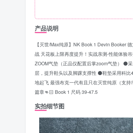
产品说明
【灭世/Max纯原】NK Book 1 Devin Bo
战 天花板上限再度提升！实战亲测-性能体验吊打
ZOOM气垫（正品仅配置后掌zoom气垫） 
层，提升鞋头以及脚踝支撑性 ⚫️鞋垫采用科比4
地起飞 最强布克一代有且只在灭世纯原（支持
篇章👊🏻 Book 1 尺码 39-47.5
实拍细节图