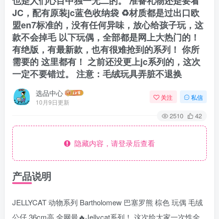
也是人们心目中独一无二的。 准备礼物还是要看
JC，配有原装jc蓝色收纳袋 ♻材质都是过出口欧
盟en7标准的，没有任何异味，放心给孩子玩，这
款不会掉毛 以下玩偶，全部都是网上大热门的！
有绝版，有最新款，也有很难抢到的系列！ 你所
需要的 这里都有！ 之前还没更上jc系列的，这次
一定不要错过。 注意：毛绒玩具弄脏不退换
选品中心
关注
私信
10月9日更新
2510
42
隐藏内容，请登录后查看
产品说明
JELLYCAT 动物系列 Bartholomew 巴塞罗熊 棕色 玩偶 毛绒
公仔 36cm高 全网最🔥Jellycat系列！ 这次给大家一次性全