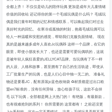
全都上齐！ 不仅仅是幼儿的陪伴玩偶 更加是成年大儿童情绪
价值的回收站 还记得你的第一个毛绒玩偶是什么吗？ 毛绒玩
偶是我们童年时期的记忆和情感联系，可以唤起我们对过去
美好时光的回忆。 在寒冷或孤独的时刻，抱着毛绒玩偶可以
给人一种温暖和安慰的感觉，帮助我们克服负面情绪。 现在
真的是越来越多成年人喜欢Jc玩偶🧸 这样一个品牌，在它的
眼里，即使小朋友长大了，也还是需要可爱玩偶哄的，这就
是被年轻人疯狂喜爱的JELLYCAT品牌。当玩偶有了不一样
的人设、人格和故事，甚至拥有了自己的生活轨迹，即使从
工厂批量生产的玩偶，也是人们心目中独一无二的。 准备礼
物还是要看JC，配有原装jc蓝色收纳袋 ♻材质都是过出口欧
盟en7标准的，没有任何异味，放心给孩子玩，这款不会掉
毛 以下玩偶，全部都是网上大热门的！ 有绝版，有最新款，
也有很难抢到的系列！ 你所需要的 这里都有！ 之前还没更
上jc系列的，这次一定不要错过。 注意：毛绒玩具弄脏不退