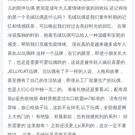
儿的陪伴玩偶 更加是成年大儿童情绪价值的回收站 还记得你
的第一个毛绒玩偶是什么吗？ 毛绒玩偶是我们童年时期的记
忆和情感联系，可以唤起我们对过去美好时光的回忆。 在寒
冷或孤独的时刻，抱着毛绒玩偶可以给人一种温暖和安慰的
感觉，帮助我们克服负面情绪。 现在真的是越来越多成年人
喜欢Jc玩偶🧸 这样一个品牌，在它的眼里，即使小朋友长大
了，也还是需要可爱玩偶哄的，这就是被年轻人疯狂喜爱的
JELLYCAT品牌。当玩偶有了不一样的人设、人格和故事，
甚至拥有了自己的生活轨迹，即使从工厂批量生产的玩偶，
也是人们心目中独一无二的。 准备礼物还是要看JC，配有原
装jc蓝色收纳袋 ♻材质都是过出口欧盟en7标准的，没有任何
异味，放心给孩子玩，这款不会掉毛 以下玩偶，全部都是网
上大热门的！ 有绝版，有最新款，也有很难抢到的系列！ 你
所需要的 这里都有！ 之前还没更上jc系列的，这次一定不要
错过。 注意：毛绒玩具弄脏不退换