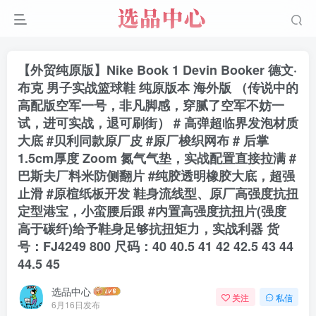
【外贸纯原版】Nike Book 1 Devin Booker 德文·
布克 男子实战篮球鞋 纯原版本 海外版 （传说中的
高配版空军一号，非凡脚感，穿腻了空军不妨一
试，进可实战，退可刷街） # 高弹超临界发泡材质
大底 #贝利同款原厂皮 #原厂梭织网布 # 后掌
1.5cm厚度 Zoom 氮气气垫，实战配置直接拉满 #
巴斯夫厂料米防侧翻片 #纯胶透明橡胶大底，超强
止滑 #原楦纸板开发 鞋身流线型、原厂高强度抗扭
定型港宝，小蛮腰后跟 #内置高强度抗扭片(强度
高于碳纤)给予鞋身足够抗扭矩力，实战利器 货
号：FJ4249 800 尺码：40 40.5 41 42 42.5 43 44
44.5 45
选品中心
关注
私信
6月16日发布