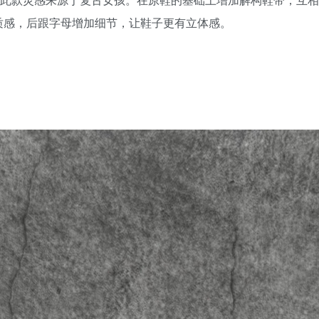
质感，后跟字母增加细节，让鞋子更有立体感。