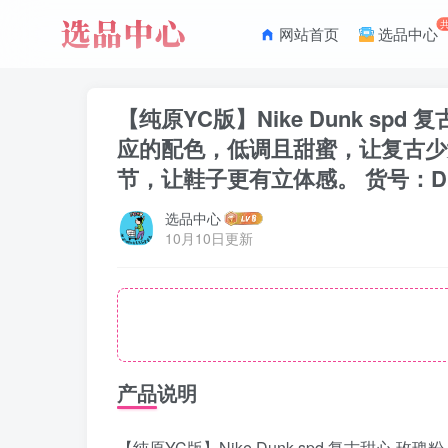
网站首页
选品中心
【纯原YC版】Nike Dunk 
应的配色，低调且甜蜜，让复古少
节，让鞋子更有立体感。 货号：DD1503-11
选品中心
10月10日更新
产品说明
【纯原YC版】Nike Dunk spd 复古