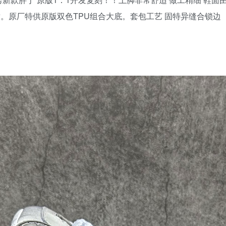
。原厂特供原版双色TPU组合大底。套包工艺 固特异缝合锁边