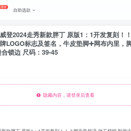
共享库
自助选款
 路易威登2024走秀新款胖丁 原版1：1开发复刻
牌LOGO标志及签名，牛皮垫脚➕网布内里，
锁边 尺码：39-45
隐藏内容，请登录后查看
024走秀新款胖丁 原版1：1开发复刻！！上脚非常舒适 做工精细 