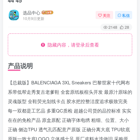
44 45
选品中心
关注
私信
10月9日更新
2148
28
隐藏内容，请登录后查看
产品说明
【总裁版】BALENCIAGA 3XL Sneakers 巴黎世家十代网布
系带低帮走秀复古老爹鞋 全套原纸板楦头开发 最原汁原味的
灵魂版型 全鞋荧光划线卡点 胶水把控整洁度追求极致完美
每一双都是工艺品 多重QC质检 超越公司货的品控标准 实实
在在的免检产品 原盒原配 正确字体电绣 粗细、位置、大小
正确 侧边TPU 透气孔匹配意产原版 正确分离大底 TPU软底
原版一致大底LOGO 立体感十足 原厂皮料水洗做旧 采购原