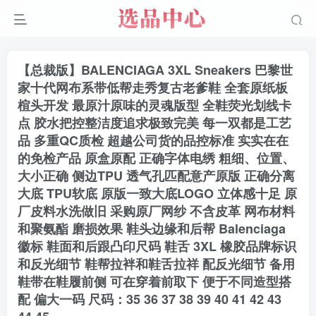
【总裁版】BALENCIAGA 3XL Sneakers 巴黎世
家十代网布系带低帮走秀复古老爹鞋 全套原纸板
楦头开发 最原汁原味的灵魂版型 全鞋荧光划线卡
点 胶水把控整洁度追求极致完美 每一双都是工艺
品 多重QC质检 超越公司货的品控标准 实实在在
的免检产品 原盒原配 正确字体电绣 粗细、位置、
大小正确 侧边TPU 透气孔匹配意产原版 正确分离
大底 TPU软底 原版一致大底LOGO 立体感十足 原
厂皮料水洗做旧 采购原厂网纱 不含皮革 网布材料
和聚氨酯 磨损效果 鞋头边缘和后帮 Balenciaga
徽标 鞋面和后跟凸印尺码 鞋舌 3XL 橡胶品牌标识
和反光细节 鞋帮拉袢和鞋舌拉祥 配反光细节 备用
鞋带在鞋履前侧 可在穿着前取下 便于不同造型搭
配 偏大一码 尺码：35 36 37 38 39 40 41 42 43