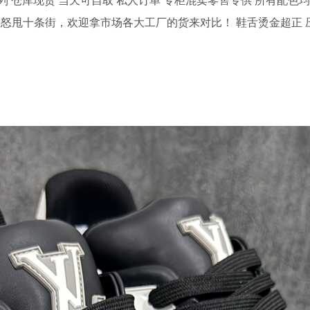
 怒甩十条街，欢迎拿市场各大工厂的货来对比！ 鞋舌烫金超正 