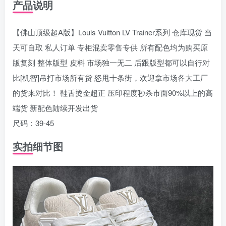
产品说明
【佛山顶级超A版】Louis Vuitton LV Trainer系列 仓库现货 当
天可自取 私人订单 专柜混卖零售专供 所有配色均为购买原
版复刻 整体版型 皮料 市场独一无二 后跟版型都可以自行对
比[机智]吊打市场所有货 怒甩十条街，欢迎拿市场各大工厂
的货来对比！ 鞋舌烫金超正 压印程度秒杀市面90%以上的高
端货 新配色陆续开发出货
尺码：39-45
实拍细节图