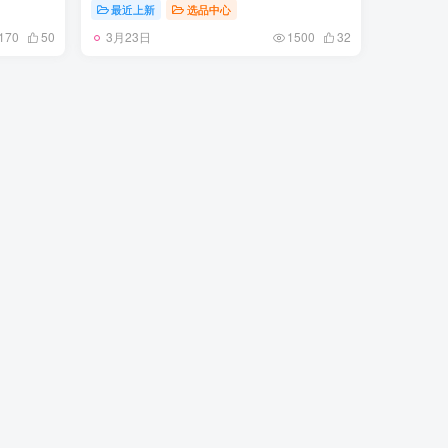
眼布双拼
正品裁片 原版比例大箭头定制网眼布双拼
最近上新
选品中心
做工不输
牛皮进口机器针车 数控针距精准做工不输
3月23日
脚羊皮私
大牌里层为高密度透气网眼布/垫脚羊皮私
170
50
1500
32
切原版鞋
模重工抓地橡胶底 后跟坡度最贴切原版鞋
TPU大底
型脱模 厚底约4CM 原盒包装配 TPU大底
尺码：35-46