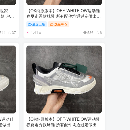
黎世家
【OK纯原版本】OFF-WHITE OW运动鞋
带款 户外
春夏走秀款球鞋 所有配件均通过定做出产
出品 专
正品裁片 原版比例大箭头定制网眼布双拼
最近上新
选品中心
对位官方
牛皮进口机器针车 数控针距精准做工不输
4月1日
度还原官方
大牌里层为高密度透气网眼布/垫脚羊皮私
544
37
536
6
42 43 44
模重工抓地橡胶底 后跟坡度最贴切原版鞋
型脱模 厚底约4CM 原盒包装配 TPU大底
尺码：35-46
OW运动鞋
【OK纯原版本】OFF-WHITE OW运动鞋
定做出产
春夏走秀款球鞋 所有配件均通过定做出产