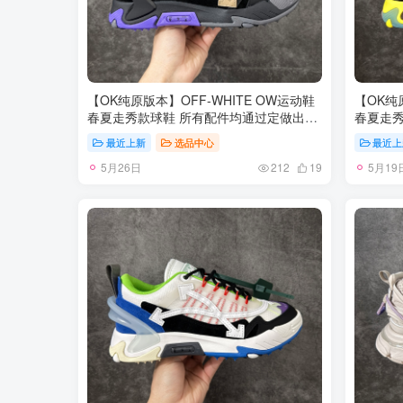
【OK纯原版本】OFF-WHITE OW运动鞋
【OK纯
春夏走秀款球鞋 所有配件均通过定做出产
春夏走秀
正品裁片 原版比例大箭头定制网眼布双拼
正品裁片
最近上新
选品中心
最近上
牛皮进口机器针车 数控针距精准做工不输
牛皮进口
5月26日
5月19
大牌里层为高密度透气网眼布/垫脚羊皮私
大牌里层
212
19
模重工抓地橡胶底 后跟坡度最贴切原版鞋
模重工抓
型脱模 厚底约4CM 原盒包装配 TPU大底
型脱模 
尺码：35-46
尺码：35