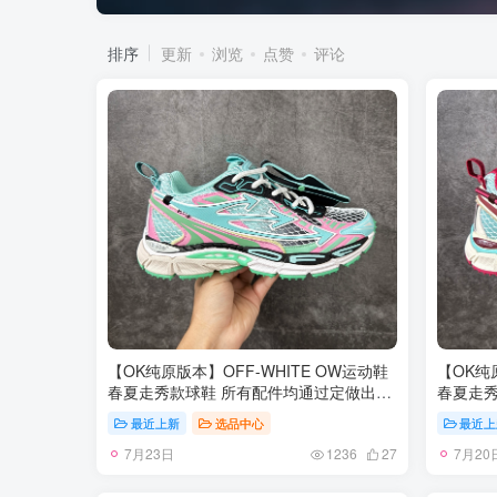
排序
更新
浏览
点赞
评论
【OK纯原版本】OFF-WHITE OW运动鞋
【OK纯
春夏走秀款球鞋 所有配件均通过定做出产
春夏走秀
正品裁片 原版比例大箭头定制网眼布双拼
正品裁片
最近上新
选品中心
最近上
牛皮进口机器针车 数控针距精准做工不输
牛皮进口
7月23日
7月20
大牌里层为高密度透气网眼布/垫脚羊皮私
大牌里层
1236
27
模重工抓地橡胶底 后跟坡度最贴切原版鞋
模重工抓
型脱模 厚底约4CM 原盒包装配 TPU大底
型脱模 