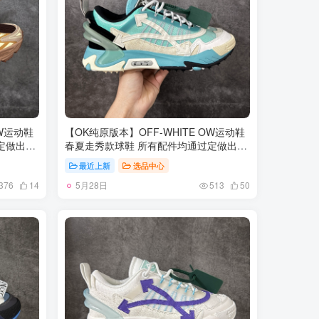
OW运动鞋
【OK纯原版本】OFF-WHITE OW运动鞋
定做出产
春夏走秀款球鞋 所有配件均通过定做出产
眼布双拼
正品裁片 原版比例大箭头定制网眼布双拼
最近上新
选品中心
做工不输
牛皮进口机器针车 数控针距精准做工不输
5月28日
脚羊皮私
大牌里层为高密度透气网眼布/垫脚羊皮私
376
14
513
50
切原版鞋
模重工抓地橡胶底 后跟坡度最贴切原版鞋
TPU大底
型脱模 厚底约4CM 原盒包装配 TPU大底
尺码：35-46