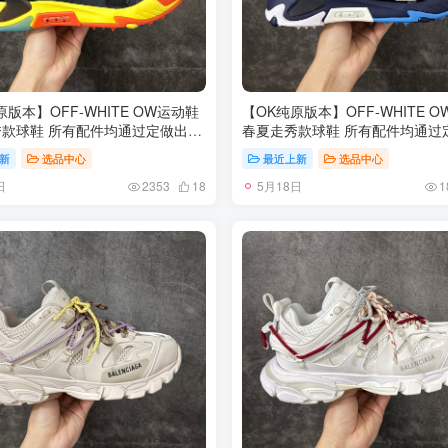
原版本】OFF-WHITE OW运动鞋
【OK纯原版本】OFF-WHITE 
款球鞋 所有配件均通过定做出产
春夏走秀款球鞋 所有配件均通过
 原版比例大箭头定制网眼布双拼
正品裁片 原版比例大箭头定制网
新
选品中心
最近上新
选品中心
机器针车 数控针距精准做工不输
牛皮进口机器针车 数控针距精准
日
5月18日
为高密度透气网眼布/垫脚羊皮私
大牌里层为高密度透气网眼布/垫
2353
18
1
地橡胶底 后跟坡度最贴切原版鞋
模重工抓地橡胶底 后跟坡度最贴
厚底约4CM 原盒包装配 TPU大底
型脱模 厚底约4CM 原盒包装配 
-46
尺码：35-46