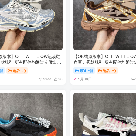
原版本】OFF-WHITE OW运动鞋
【OK纯原版本】OFF-WHITE 
款球鞋 所有配件均通过定做出产
春夏走秀款球鞋 所有配件均通过
 原版比例大箭头定制网眼布双拼
正品裁片 原版比例大箭头定制网
新
选品中心
最近上新
选品中心
机器针车 数控针距精准做工不输
牛皮进口机器针车 数控针距精准
5月30日
为高密度透气网眼布/垫脚羊皮私
大牌里层为高密度透气网眼布/垫
2344
26
地橡胶底 后跟坡度最贴切原版鞋
模重工抓地橡胶底 后跟坡度最贴
厚底约4CM 原盒包装配 TPU大底
型脱模 厚底约4CM 原盒包装配 
-46
尺码：35-46