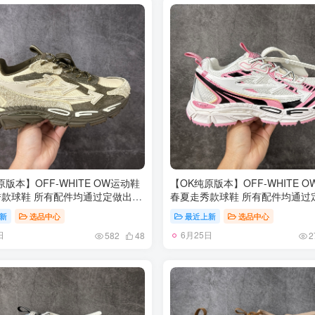
-46
原版本】OFF-WHITE OW运动鞋
【OK纯原版本】OFF-WHITE 
款球鞋 所有配件均通过定做出产
春夏走秀款球鞋 所有配件均通过
 原版比例大箭头定制网眼布双拼
正品裁片 原版比例大箭头定制网
新
选品中心
最近上新
选品中心
机器针车 数控针距精准做工不输
牛皮进口机器针车 数控针距精准
日
6月25日
为高密度透气网眼布/垫脚羊皮私
大牌里层为高密度透气网眼布/垫
582
48
2
地橡胶底 后跟坡度最贴切原版鞋
模重工抓地橡胶底 后跟坡度最贴
厚底约4CM 原盒包装配 TPU大底
型脱模 厚底约4CM 原盒包装配 
-46
尺码：35-46