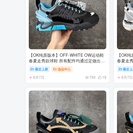
【OK纯原版本】OFF-WHITE OW运动鞋
【OK纯
春夏走秀款球鞋 所有配件均通过定做出产
春夏走秀
正品裁片 原版比例大箭头定制网眼布双拼
正品裁片
最近上新
选品中心
最近上
牛皮进口机器针车 数控针距精准做工不输
牛皮进口
6月7日
6月7日
大牌里层为高密度透气网眼布/垫脚羊皮私
大牌里层
750
19
模重工抓地橡胶底 后跟坡度最贴切原版鞋
模重工抓
型脱模 厚底约4CM 原盒包装配 TPU大底
型脱模 
尺码：35-46
尺码：35