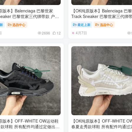
版本】Balenciaga 巴黎世家
【OK纯原版本】Balenciaga 巴
 Sneaker 巴黎世家三代绑带款 户外
Track Sneaker 巴黎世家三代绑
老爹鞋 老牌大厂OK版本出品 专
概念复古老爹鞋 老牌大厂OK版本
新
选品中心
最近上新
选品中心
装 原装大盒 细节精准对位官方
柜同步包装 原装大盒 细节精准
日
4月7日
大底 从里到外 最大尺度还原官方
私模组合大底 从里到外 最大尺
2696
12
5 36 37 38 39 40 41 42 43 44
ZP 尺码：35 36 37 38 39 40 41 
45 46
原版本】OFF-WHITE OW运动鞋
【OK纯原版本】OFF-WHITE 
款球鞋 所有配件均通过定做出产
春夏走秀款球鞋 所有配件均通过