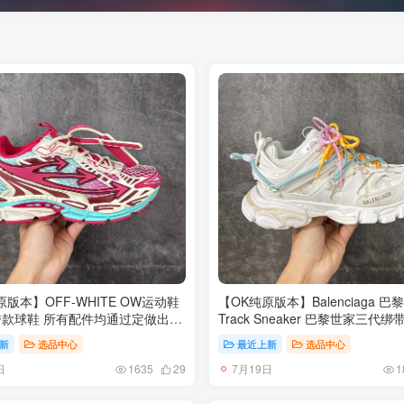
原版本】OFF-WHITE OW运动鞋
【OK纯原版本】Balenciaga 巴
款球鞋 所有配件均通过定做出产
Track Sneaker 巴黎世家三代绑
 原版比例大箭头定制网眼布双拼
概念复古老爹鞋 老牌大厂OK版本
新
选品中心
最近上新
选品中心
机器针车 数控针距精准做工不输
柜同步包装 原装大盒 细节精准
日
7月19日
为高密度透气网眼布/垫脚羊皮私
私模组合大底 从里到外 最大尺
1635
29
1
地橡胶底 后跟坡度最贴切原版鞋
ZP 尺码：35 36 37 38 39 40 41 
厚底约4CM 原盒包装配 TPU大底
45 46