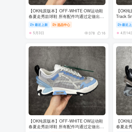
【OK纯原版本】OFF-WHITE OW运动鞋
【OK纯原
春夏走秀款球鞋 所有配件均通过定做出产
Track
正品裁片 原版比例大箭头定制网眼布双拼
概念复古
最近上新
选品中心
最近上
牛皮进口机器针车 数控针距精准做工不输
柜同步包
5月3日
4月14
大牌里层为高密度透气网眼布/垫脚羊皮私
私模组合
378
16
模重工抓地橡胶底 后跟坡度最贴切原版鞋
ZP 尺码：3
型脱模 厚底约4CM 原盒包装配 TPU大底
45 46
尺码：35-46
【OK纯原版本】OFF-WHITE OW运动鞋
【OK纯
春夏走秀款球鞋 所有配件均通过定做出产
春夏走秀