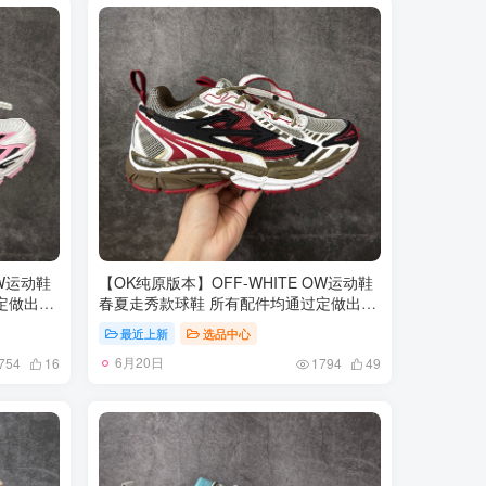
尺码：35-46
OW运动鞋
【OK纯原版本】OFF-WHITE OW运动鞋
定做出产
春夏走秀款球鞋 所有配件均通过定做出产
眼布双拼
正品裁片 原版比例大箭头定制网眼布双拼
最近上新
选品中心
做工不输
牛皮进口机器针车 数控针距精准做工不输
6月20日
脚羊皮私
大牌里层为高密度透气网眼布/垫脚羊皮私
754
16
1794
49
切原版鞋
模重工抓地橡胶底 后跟坡度最贴切原版鞋
TPU大底
型脱模 厚底约4CM 原盒包装配 TPU大底
尺码：35-46