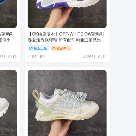
OW运动鞋
【OK纯原版本】OFF-WHITE OW运动鞋
定做出产
春夏走秀款球鞋 所有配件均通过定做出产
眼布双拼
正品裁片 原版比例大箭头定制网眼布双拼
最近上新
选品中心
做工不输
牛皮进口机器针车 数控针距精准做工不输
5月15日
脚羊皮私
大牌里层为高密度透气网眼布/垫脚羊皮私
838
13
2661
44
切原版鞋
模重工抓地橡胶底 后跟坡度最贴切原版鞋
TPU大底
型脱模 厚底约4CM 原盒包装配 TPU大底
尺码：35-46