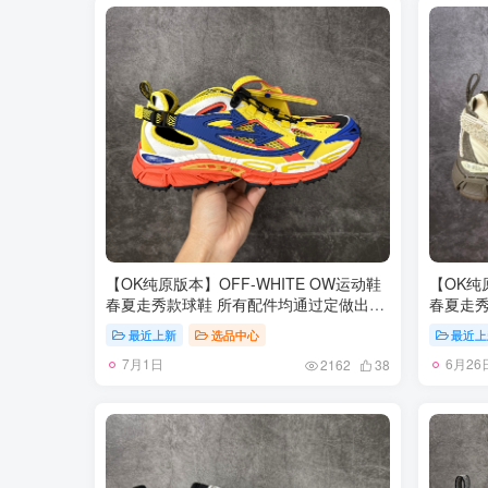
尺码：35-46
尺码：35
【OK纯原版本】OFF-WHITE OW运动鞋
【OK纯
春夏走秀款球鞋 所有配件均通过定做出产
春夏走秀
正品裁片 原版比例大箭头定制网眼布双拼
正品裁片
最近上新
选品中心
最近上
牛皮进口机器针车 数控针距精准做工不输
牛皮进口
7月1日
6月26
大牌里层为高密度透气网眼布/垫脚羊皮私
大牌里层
2162
38
模重工抓地橡胶底 后跟坡度最贴切原版鞋
模重工抓
型脱模 厚底约4CM 原盒包装配 TPU大底
型脱模 
尺码：35-46
尺码：35