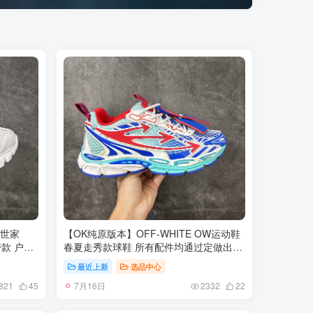
黎世家
【OK纯原版本】OFF-WHITE OW运动鞋
带款 户外
春夏走秀款球鞋 所有配件均通过定做出产
出品 专
正品裁片 原版比例大箭头定制网眼布双拼
最近上新
选品中心
对位官方
牛皮进口机器针车 数控针距精准做工不输
7月16日
度还原官方
大牌里层为高密度透气网眼布/垫脚羊皮私
821
45
2332
22
42 43 44
模重工抓地橡胶底 后跟坡度最贴切原版鞋
型脱模 厚底约4CM 原盒包装配 TPU大底