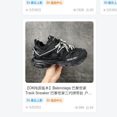
正品裁片 原版比例大箭头定制网眼布双拼
正品裁片
最近上新
选品中心
最近上
牛皮进口机器针车 数控针距精准做工不输
牛皮进口
3月30日
3月26
大牌里层为高密度透气网眼布/垫脚羊皮私
大牌里层
1626
20
模重工抓地橡胶底 后跟坡度最贴切原版鞋
模重工抓
型脱模 厚底约4CM 原盒包装配 TPU大底
型脱模 
尺码：35-46
尺码：35
【OK纯原版本】Balenciaga 巴黎世家
Track Sneaker 巴黎世家三代绑带款 户外
概念复古老爹鞋 老牌大厂OK版本出品 专
最近上新
选品中心
柜同步包装 原装大盒 细节精准对位官方
3月23日
私模组合大底 从里到外 最大尺度还原官方
389
42
ZP 尺码：35 36 37 38 39 40 41 42 43 44