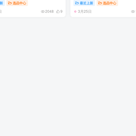
 原版比例大箭头定制网眼布双拼
正品裁片 原版比例大箭头定制网
新
选品中心
最近上新
选品中心
机器针车 数控针距精准做工不输
牛皮进口机器针车 数控针距精准
日
3月25日
为高密度透气网眼布/垫脚羊皮私
大牌里层为高密度透气网眼布/垫
2048
9
地橡胶底 后跟坡度最贴切原版鞋
模重工抓地橡胶底 后跟坡度最贴
厚底约4CM 原盒包装配 TPU大底
型脱模 厚底约4CM 原盒包装配 
-46
尺码：35-46