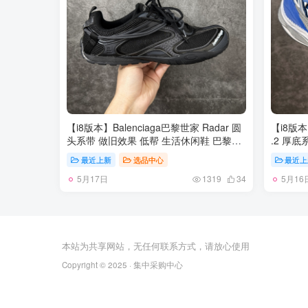
【i8版本】Balenciaga巴黎世家 Radar 圆
【i8版本】
头系带 做旧效果 低帮 生活休闲鞋 巴黎世
.2 厚底
家25代 轻薄款经典黑出货 这个非常适合
被誉为
最近上新
选品中心
最近上
春夏季 很薄很轻 摆脱了巴黎世家往昔那种
Cristo
5月17日
5月16
笨重的观念 尺码：35-46
的大半
1319
34
尚、典
女士和
在15年
风格发
超高的
本站为共享网站，无任何联系方式，请放心使用
大时装周
Copyright © 2025 · 集中采购中心
865849
39 40 41