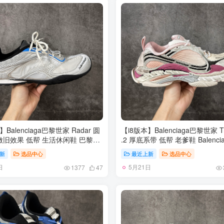
Balenciaga巴黎世家 Radar 圆
【i8版本】Balenciaga巴黎世家 Tri
做旧效果 低帮 生活休闲鞋 巴黎世
.2 厚底系带 低帮 老爹鞋 Balenci
 轻薄款经典黑出货 这个非常适合
被誉为代表二十世纪的伟大天才
新
选品中心
最近上新
选品中心
很薄很轻 摆脱了巴黎世家往昔那种
CristobalBalenciaga 创立的
日
5月21日
念 尺码：35-46
的大半个世纪以来，巴黎世家一
1377
47
尚、典雅闻名于时装界，它的主
女士和男士提包、机车包、鞋子
在15年王大仁卸任品牌设计师后
风格发生了翻天覆地的变化，凭
超高的街头风T恤、老爹鞋等迅速