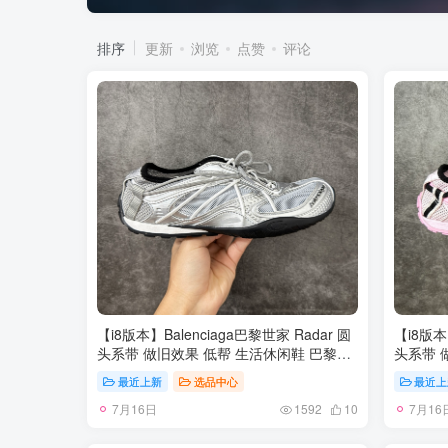
排序
更新
浏览
点赞
评论
【i8版本】Balenciaga巴黎世家 Radar 圆
【i8版本】
头系带 做旧效果 低帮 生活休闲鞋 巴黎世
头系带 
家25代 轻薄款经典黑出货 这个非常适合
家25代
最近上新
选品中心
最近上
春夏季 很薄很轻 摆脱了巴黎世家往昔那种
春夏季 
7月16日
7月16
笨重的观念 尺码：35-42
笨重的观
1592
10