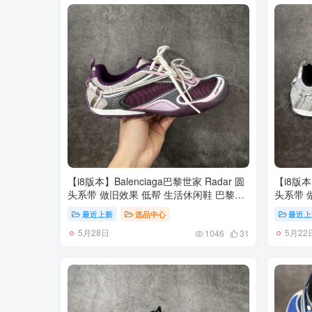
【i8版本】Balenciaga巴黎世家 Radar 圆
【i8版本】
头系带 做旧效果 低帮 生活休闲鞋 巴黎世
头系带 
家25代 轻薄款经典黑出货 这个非常适合
家25代
最近上新
选品中心
最近上
春夏季 很薄很轻 摆脱了巴黎世家往昔那种
春夏季 
5月28日
5月22
笨重的观念 尺码：35-40
笨重的观
1046
31