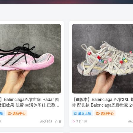
Balenciaga巴黎世家 Radar 圆
【i8版本】Balenciaga 巴黎3X
做旧效果 低帮 生活休闲鞋 巴黎世
带 配饰款 Balenciaga巴黎世家 2
 轻薄款经典黑出货 这个非常适合
做旧款 巴黎十代网眼潮流百搭低
新
选品中心
最近上新
选品中心
很薄很轻 摆脱了巴黎世家往昔那种
慢工出细活 出货即最强 皮料钢
日
7月1日
念 尺码：35-42
艺 整体鞋面及大底做旧 细节各
2498
9
可挑剔 尺码：35-46 偏大一码 
运动鞋买小一号