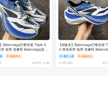
大时装周和时尚圈 货号：
865849WTRS21011 尺码：35 36
39 40 41 42 43 44 45 46
Balenciaga巴黎世家 Triple S
【i8版本】Balenciaga巴黎世家 Tri
系带 低帮 老爹鞋 Balenciaga是由
.2 厚底系带 低帮 老爹鞋 Balenci
代表二十世纪的伟大天才设计师
被誉为代表二十世纪的伟大天才
新
选品中心
最近上新
选品中心
balBalenciaga 创立的，在品牌创立
CristobalBalenciaga 创立的
日
5月16日
个世纪以来，巴黎世家一直以时
的大半个世纪以来，巴黎世家一
479
40
1
雅闻名于时装界，它的主题产品有
尚、典雅闻名于时装界，它的主
男士提包、机车包、鞋子和时装，
女士和男士提包、机车包、鞋子
王大仁卸任品牌设计师后，品牌的
在15年王大仁卸任品牌设计师后
生了翻天覆地的变化，凭借着人气
风格发生了翻天覆地的变化，凭
街头风T恤、老爹鞋等迅速霸屏各
超高的街头风T恤、老爹鞋等迅速
和时尚圈 货号：
大时装周和时尚圈 货号：
WTRS21011 尺码：35 36 37 38
865849WTRS21011 尺码：35 36
 42 43 44 45 46
39 40 41 42 43 44 45 46