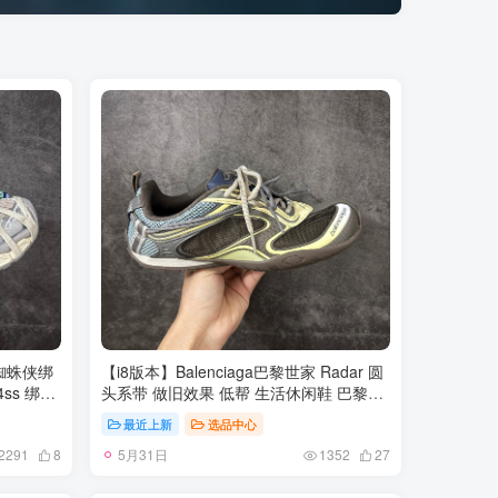
L 蜘蛛侠绑
【i8版本】Balenciaga巴黎世家 Radar 圆
4ss 绑带
头系带 做旧效果 低帮 生活休闲鞋 巴黎世
帮老爹鞋
家25代 轻薄款经典黑出货 这个非常适合
最近上新
选品中心
丝纹高频工
春夏季 很薄很轻 摆脱了巴黎世家往昔那种
5月31日
个方面均无
笨重的观念 尺码：35-46
2291
8
1352
27
建议比正常