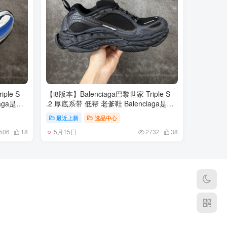
 37 38
ple S
【i8版本】Balenciaga巴黎世家 Triple S
aga是由
.2 厚底系带 低帮 老爹鞋 Balenciaga是由
设计师
被誉为代表二十世纪的伟大天才设计师
最近上新
选品中心
，在品牌创立
CristobalBalenciaga 创立的，在品牌创立
5月15日
直以时
的大半个世纪以来，巴黎世家一直以时
506
18
2732
38
题产品有
尚、典雅闻名于时装界，它的主题产品有
和时装，
女士和男士提包、机车包、鞋子和时装，
，品牌的
在15年王大仁卸任品牌设计师后，品牌的
借着人气
风格发生了翻天覆地的变化，凭借着人气
霸屏各
超高的街头风T恤、老爹鞋等迅速霸屏各
大时装周和时尚圈 货号：
 37 38
865849WTRS21011 尺码：35 36 37 38
39 40 41 42 43 44 45 46