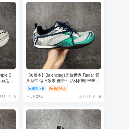
ple S
【i8版本】Balenciaga巴黎世家 Radar 圆
aga是由
头系带 做旧效果 低帮 生活休闲鞋 巴黎世
设计师
家25代 轻薄款经典黑出货 这个非常适合
最近上新
选品中心
，在品牌创立
春夏季 很薄很轻 摆脱了巴黎世家往昔那种
5月20日
直以时
笨重的观念 尺码：35-46
338
16
1418
16
题产品有
和时装，
，品牌的
借着人气
霸屏各